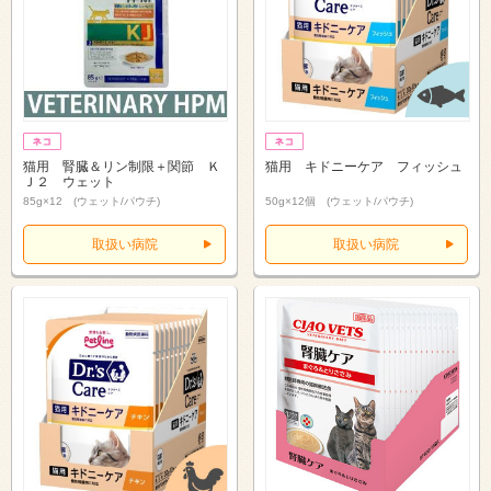
猫用 腎臓＆リン制限＋関節 Ｋ
猫用 キドニーケア フィッシュ
Ｊ２ ウェット
85g×12 (ウェット/パウチ)
50g×12個 (ウェット/パウチ)
取扱い病院
取扱い病院