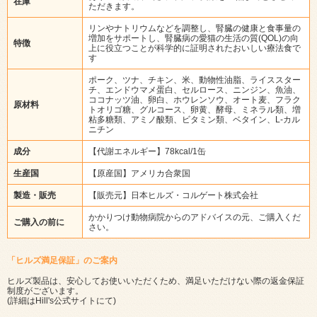
在庫
ただきます。
リンやナトリウムなどを調整し、腎臓の健康と食事量の
増加をサポートし、腎臓病の愛猫の生活の質(QOL)の向
特徴
上に役立つことが科学的に証明されたおいしい療法食で
す
ポーク、ツナ、チキン、米、動物性油脂、ライススター
チ、エンドウマメ蛋白、セルロース、ニンジン、魚油、
ココナッツ油、卵白、ホウレンソウ、オート麦、フラク
原材料
トオリゴ糖、グルコース、卵黄、酵母、ミネラル類、増
粘多糖類、アミノ酸類、ビタミン類、ベタイン、L-カル
ニチン
成分
【代謝エネルギー】78kcal/1缶
生産国
【原産国】アメリカ合衆国
製造・販売
【販売元】日本ヒルズ・コルゲート株式会社
かかりつけ動物病院からのアドバイスの元、ご購入くだ
ご購入の前に
さい。
「ヒルズ満足保証」のご案内
ヒルズ製品は、安心してお使いいただくため、満足いただけない際の返金保証
制度がございます。
(詳細は
Hill's公式サイト
にて)