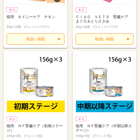
猫用 キドニーケア チキン
ＣＩＡＯ ＶＥＴＳ 腎臓ケア
まぐろ＆とりささみ
50g×12個 (ウェット/パウチ)
40g×16袋 (ウェット/パウチ)
取扱い病院
取扱い病院
猫用 ＮＦ腎臓ケア（初期ステー
猫用 ＮＦ腎臓ケア（中期以降ス
ジ）
テージ）
156g×3缶 (ウェット/缶)
156g×3缶 (ウェット/缶)