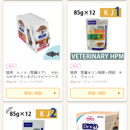
猫用 ｋ／ｄ（腎臓ケア） やわ
猫用 腎臓＆リン制限＋関節 Ｋ
らかサーモン＆グレイビーソース
Ｊ１ ウェット
85g×12 (ウェット/パウチ)
85g×12 (ウェット/パウチ)
取扱い病院
取扱い病院