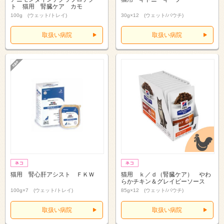
ト 猫用 腎臓ケア カモ
100g (ウェット/トレイ)
30g×12 (ウェット/パウチ)
取扱い病院
取扱い病院
猫用 腎心肝アシスト ＦＫＷ
猫用 ｋ／ｄ（腎臓ケア） やわ
らかチキン＆グレイビーソース
100g×7 (ウェット/トレイ)
85g×12 (ウェット/パウチ)
取扱い病院
取扱い病院