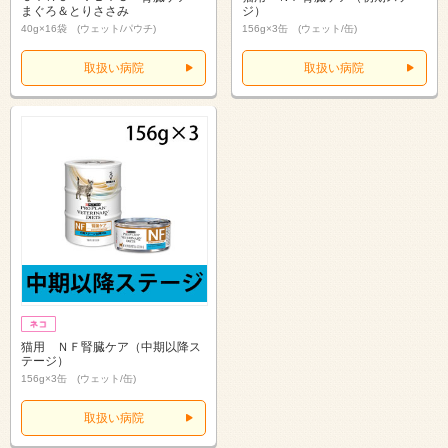
まぐろ＆とりささみ
ジ）
40g×16袋 (ウェット/パウチ)
156g×3缶 (ウェット/缶)
取扱い病院
取扱い病院
猫用 ＮＦ腎臓ケア（中期以降ス
テージ）
156g×3缶 (ウェット/缶)
取扱い病院