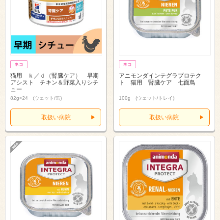
猫用 ｋ／ｄ（腎臓ケア） 早期
アニモンダインテグラプロテク
アシスト チキン＆野菜入りシチ
ト 猫用 腎臓ケア 七面鳥
ュー
82g×24 (ウェット/缶)
100g (ウェット/トレイ)
取扱い病院
取扱い病院