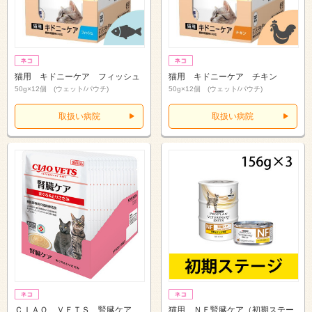
猫用 キドニーケア フィッシュ
猫用 キドニーケア チキン
50g×12個 (ウェット/パウチ)
50g×12個 (ウェット/パウチ)
取扱い病院
取扱い病院
ＣＩＡＯ ＶＥＴＳ 腎臓ケア
猫用 ＮＦ腎臓ケア（初期ステー