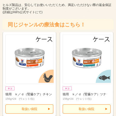
ヒルズ製品は、安心してお使いいただくため、満足いただけない際の返金保証
制度がございます。
(詳細は
Hill's公式サイト
にて)
同じジャンルの療法食はこちら！
猫用 ｋ／ｄ（腎臓ケア）チキン
猫用 ｋ／ｄ（腎臓ケア）ツナ
156g×24 (ウェット/缶)
156g×24 (ウェット/缶)
取扱い病院
取扱い病院