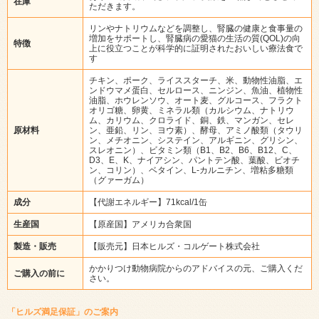
在庫
ただきます。
リンやナトリウムなどを調整し、腎臓の健康と食事量の
増加をサポートし、腎臓病の愛猫の生活の質(QOL)の向
特徴
上に役立つことが科学的に証明されたおいしい療法食で
す
チキン、ポーク、ライススターチ、米、動物性油脂、エ
ンドウマメ蛋白、セルロース、ニンジン、魚油、植物性
油脂、ホウレンソウ、オート麦、グルコース、フラクト
オリゴ糖、卵黄、ミネラル類（カルシウム、ナトリウ
ム、カリウム、クロライド、銅、鉄、マンガン、セレ
原材料
ン、亜鉛、リン、ヨウ素）、酵母、アミノ酸類（タウリ
ン、メチオニン、システイン、アルギニン、グリシン、
スレオニン）、ビタミン類（B1、B2、B6、B12、C、
D3、E、K、ナイアシン、パントテン酸、葉酸、ビオチ
ン、コリン）、ベタイン、L-カルニチン、増粘多糖類
（グァーガム）
成分
【代謝エネルギー】71kcal/1缶
生産国
【原産国】アメリカ合衆国
製造・販売
【販売元】日本ヒルズ・コルゲート株式会社
かかりつけ動物病院からのアドバイスの元、ご購入くだ
ご購入の前に
さい。
「ヒルズ満足保証」のご案内