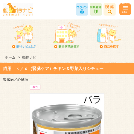
ホーム
>
動物ナビ
猫用 ｋ／ｄ（腎臓ケア）チキン＆野菜入りシチュー
腎臓病／心臓病