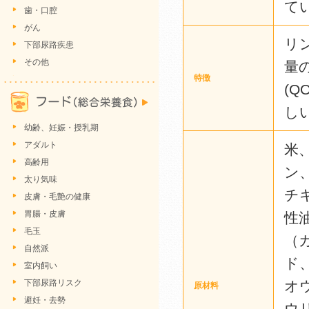
て
歯・口腔
がん
リ
下部尿路疾患
その他
量
特徴
(
し
幼齢、妊娠・授乳期
アダルト
米
高齢用
ン
太り気味
チ
皮膚・毛艶の健康
胃腸・皮膚
性
毛玉
（
自然派
ド
室内飼い
下部尿路リスク
オ
原材料
避妊・去勢
ウ