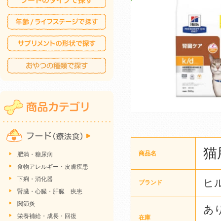
猫
商品名
肥満・糖尿病
食物アレルギー・皮膚疾患
下痢・消化器
ヒ
ブランド
腎臓・心臓・肝臓 疾患
関節炎
あ
栄養補給・成長・回復
在庫