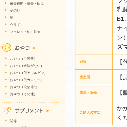
栄養補助・成長・回復
乳
その他
B1
鳥
ウサギ
ナ
フェレット他小動物
ン
ズ
おやつ（ご褒美）
【代
成分
おやつ（食欲がない）
おやつ（低アレルゲン）
【
生産国
おやつ（低カロリー)
おやつ（投薬補助）
【
製造・販売
おやつ（その他）
か
ご購入の前に
く
関節