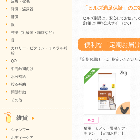
皮膚・被毛
「ヒルズ満足保証」のご
腎臓・泌尿器
肝臓
ヒルズ製品は、安心してお使いい
(詳細は
Hill's公式サイト
にて)
眼
整腸（乳酸菌・繊維など）
骨
便利な「定期お届
カロリー・ビタミン・ミネラル補
給
「定期お届け」
は、指定いただいた
QOL
中高齢期向け
水分補給
投薬補助
問題行動
その他
猫用 ｋ／ｄ（腎臓ケア）
シャンプー
チキン 【定期お届け】
ボディーケア
（2kg (ドライ)）