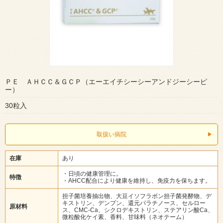
ＰＥ ＡＨＣＣ＆ＧＣＰ（エーエイチシーシーアンドジーシーピ
ー）
30粒入
取扱い病院
在庫
あり
・日頃の健康管理に。
特徴
・AHCC配合により健康を維持し、免疫力を保ちます。
担子菌培養抽出物、大豆イソフラボン担子菌発酵物、デ
キストリン、デンプン、還元パラチノース、セルロー
原材料
ス、CMC-Ca、シクロデキストリン、ステアリン酸Ca、
微粒酸化ケイ素、香料、甘味料（ネオテーム）