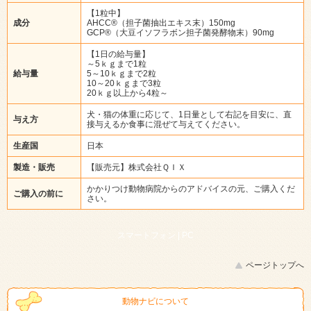
【1粒中】
成分
AHCC®（担子菌抽出エキス末）150mg
GCP®（大豆イソフラボン担子菌発酵物末）90mg
【1日の給与量】
～5ｋｇまで1粒
給与量
5～10ｋｇまで2粒
10～20ｋｇまで3粒
20ｋｇ以上から4粒～
犬・猫の体重に応じて、1日量として右記を目安に、直
与え方
接与えるか食事に混ぜて与えてください。
生産国
日本
製造・販売
【販売元】株式会社ＱＩＸ
かかりつけ動物病院からのアドバイスの元、ご購入くだ
ご購入の前に
さい。
スマートフォン |
PC
ページトップへ
動物ナビについて