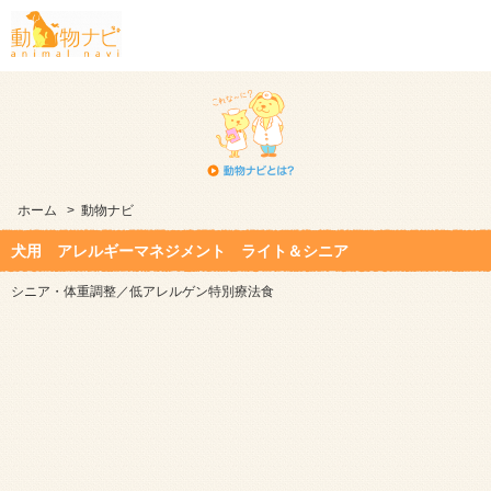
ホーム
>
動物ナビ
犬用 アレルギーマネジメント ライト＆シニア
シニア・体重調整／低アレルゲン特別療法食