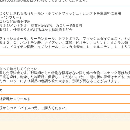
為お1人様1回の注文数を10点までとさせていただきます。
にくいとされる魚（サーモン・ホワイトフィッシュ）とポテトを主原料に使用
゙レインフリー）
コシなど穀物不使用
゙ーマネジメント対比：脂質分約33％、カロリー約8％減
いを吸収し、便臭をやわらげるユッカ抽出物を配合
フィッシュミール、サーモンミール、トマトポマス、フィッシュダイジェスト、セ
Ｂ１２、Ｃ、パントテン酸、ナイアシン、葉酸、ビオチン、コリン）、ミネラル類
、コンドロイチン硫酸、イノシトール、ユッカ抽出物、Ｌ－カルニチン、Ｌ－トリ
従って給与してください。
製した療法食です。獣医師からの特別な指導がない限り他の食物、スナック等は与
日光を避け、乾燥した冷暗所に保管してください。特に、開封後の保管はカビや虫
ため、ロットにより製品の色調や粒の大きさ、形状が異なることがあります。
カ
社森乳サンワールド
院からのアドバイスの元、ご購入ください。