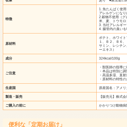
在庫
あり ●療法食の
1. 魚たんぱく使用
アレルゲンになり
2.穀物不使用（ク
特徴
米、麦、トウモロ
3. 当社アレルキ
4. 腸管内の臭
ポテト、ホワイト
１、Ｂ２、Ｂ６、
原材料
サミン、レシチン
ーエキス）
成分
324kcal/100g
・獣医師の指導に
・本品は特別に調
ご注意
・高温多湿、直射
・原材料の特性の
生産国
原産国名：アメリ
製造・販売
【販売元】株式会
ご購入の前に
かかりつけ動物病
便利な「定期お届け」