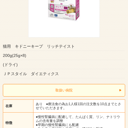
猫用 キドニーキープ リッチテイスト
200g(25g×8)
(ドライ)
ＪＰスタイル ダイエティクス
取扱い病院
あり ●療法食の為お1人様1回の注文数を10点までとさ
在庫
せていただきます。
●慢性腎臓病に配慮して、たんぱく質、リン、ナトリウ
ムの含有量を調整
特徴
●早期の慢性腎臓病にも配慮