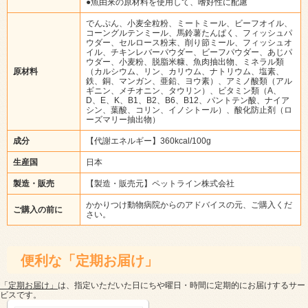
●魚由来の原材料を使用して、嗜好性に配慮
でんぷん、小麦全粒粉、ミートミール、ビーフオイル、
コーングルテンミール、馬鈴薯たんぱく、フィッシュパ
ウダー、セルロース粉末、削り節ミール、フィッシュオ
イル、チキンレバーパウダー、ビーフパウダー、あじパ
ウダー、小麦粉、脱脂米糠、魚肉抽出物、ミネラル類
原材料
（カルシウム、リン、カリウム、ナトリウム、塩素、
鉄、銅、マンガン、亜鉛、ヨウ素）、アミノ酸類（アル
ギニン、メチオニン、タウリン）、ビタミン類（A、
D、E、K、B1、B2、B6、B12、パントテン酸、ナイア
シン、葉酸、コリン、イノシトール）、酸化防止剤（ロ
ーズマリー抽出物）
成分
【代謝エネルギー】360kcal/100g
生産国
日本
製造・販売
【製造・販売元】ペットライン株式会社
かかりつけ動物病院からのアドバイスの元、ご購入くだ
ご購入の前に
さい。
便利な「定期お届け」
「定期お届け」
は、指定いただいた日にちや曜日・時間に定期的にお届けするサー
ビスです。