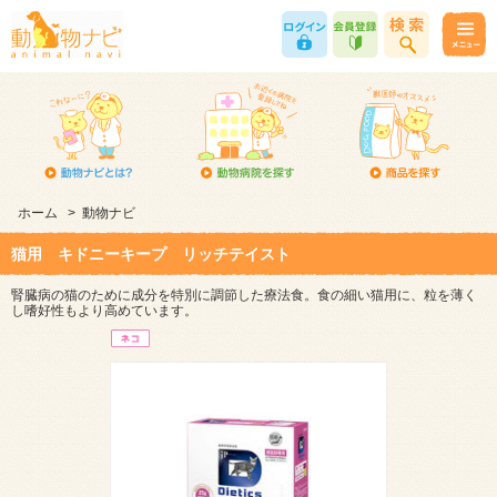
ホーム
>
動物ナビ
猫用 キドニーキープ リッチテイスト
腎臓病の猫のために成分を特別に調節した療法食。食の細い猫用に、粒を薄く
し嗜好性もより高めています。