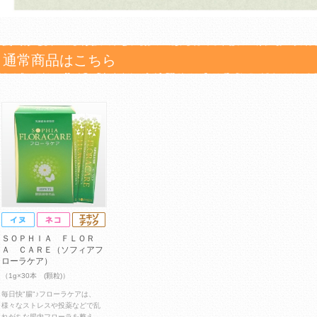
通常商品はこちら
ＳＯＰＨＩＡ ＦＬＯＲ
Ａ ＣＡＲＥ（ソフィアフ
ローラケア）
（1g×30本 (顆粒)）
毎日快"腸"♪フローラケアは、
様々なストレスや投薬などで乱
れがちな腸内フローラを整え、