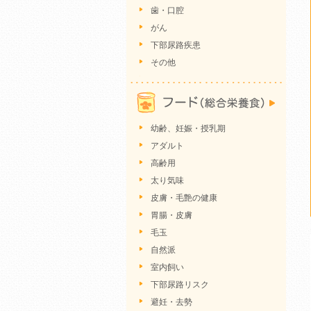
歯・口腔
がん
下部尿路疾患
その他
幼齢、妊娠・授乳期
アダルト
高齢用
太り気味
皮膚・毛艶の健康
胃腸・皮膚
毛玉
自然派
室内飼い
下部尿路リスク
避妊・去勢