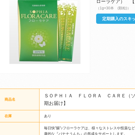
ローラケア） 【
（1g×30本 (顆粒)）
定期購入のスキッ
ＳＯＰＨＩＡ ＦＬＯＲＡ ＣＡＲＥ（
商品名
期お届け】
在庫
あり
毎日快"腸"♪フローラケアは、様々なストレスや投薬な
康的な『バナナうんち』の形成をサポートします。