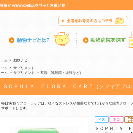
ホーム
>
動物ナビ
ホーム
>
サプリメント
ホーム
>
サプリメント
>
整腸（乳酸菌・繊維など）
ＳＯＰＨＩＡ ＦＬＯＲＡ ＣＡＲＥ（ソフィアフロ
毎日快"腸"♪フローラケアは、様々なストレスや投薬などで乱れがちな腸内フロー
サポートします。
ＳＯＰＨＩＡ Ｆ