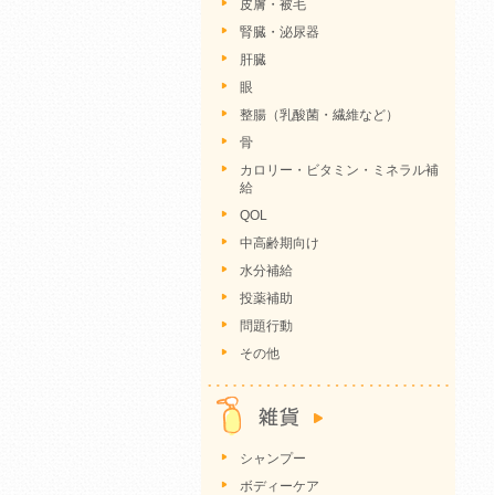
皮膚・被毛
腎臓・泌尿器
肝臓
眼
整腸（乳酸菌・繊維など）
骨
カロリー・ビタミン・ミネラル補
給
QOL
中高齢期向け
水分補給
投薬補助
問題行動
その他
シャンプー
ボディーケア