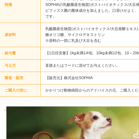
特徴
SOPHIAの乳酸菌産生物質(ポストバイオティクス/大
ビフィズス菌の菌体成分を加えました。口溶けがよく、
です。
乳酸菌産生物質(ポストバイオティクス/大豆発酵エキス)
原材料
糖オリゴ糖、サイクロデキストリン
※原料の一部に乳及び大豆を含む
給与量
【1日目安量】1kg未満1/4包、10kg未満1/2包、10～20k
与え方
直接またはフードに混ぜてお与えください。
製造・販売
【販売元】株式会社SOPHIA
ご購入の前に
かかりつけ動物病院からのアドバイスの元、ご購入くだ