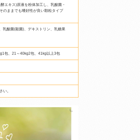
豆発酵エキス)原液を粉体加工し、乳酸菌・
そのままでも嗜好性が良い顆粒タイプ
、乳酸菌(殺菌)、デキストリン、乳糖果
g1包、21～40kg2包、41kg以上3包
さい。