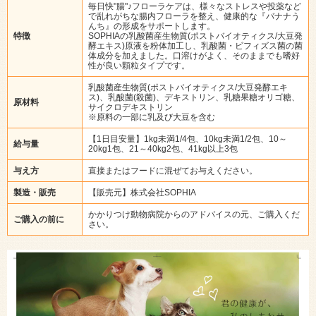
毎日快"腸"♪フローラケアは、様々なストレスや投薬など
で乱れがちな腸内フローラを整え、健康的な『バナナう
んち』の形成をサポートします。
特徴
SOPHIAの乳酸菌産生物質(ポストバイオティクス/大豆発
酵エキス)原液を粉体加工し、乳酸菌・ビフィズス菌の菌
体成分を加えました。口溶けがよく、そのままでも嗜好
性が良い顆粒タイプです。
乳酸菌産生物質(ポストバイオティクス/大豆発酵エキ
ス)、乳酸菌(殺菌)、デキストリン、乳糖果糖オリゴ糖、
原材料
サイクロデキストリン
※原料の一部に乳及び大豆を含む
【1日目安量】1kg未満1/4包、10kg未満1/2包、10～
給与量
20kg1包、21～40kg2包、41kg以上3包
与え方
直接またはフードに混ぜてお与えください。
製造・販売
【販売元】株式会社SOPHIA
かかりつけ動物病院からのアドバイスの元、ご購入くだ
ご購入の前に
さい。