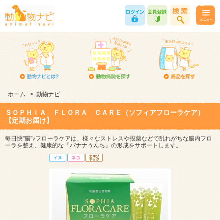
ホーム
>
動物ナビ
ＳＯＰＨＩＡ ＦＬＯＲＡ ＣＡＲＥ（ソフィアフローラケア）
【定期お届け】
毎日快"腸"♪フローラケアは、様々なストレスや投薬などで乱れがちな腸内フロ
ーラを整え、健康的な『バナナうんち』の形成をサポートします。