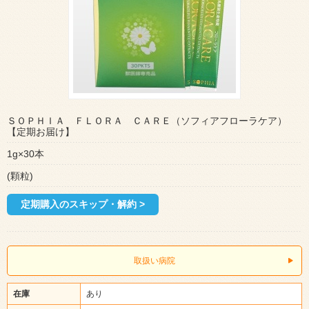
ＳＯＰＨＩＡ ＦＬＯＲＡ ＣＡＲＥ（ソフィアフローラケア）
【定期お届け】
1g×30本
(顆粒)
定期購入のスキップ・解約 >
取扱い病院
在庫
あり