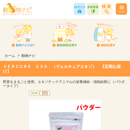
ホーム
>
動物ナビ
ＶＥＲＣＵＲＥ ＥＸＯ．（ヴェルキュアエキゾ） 【定期お届
け】
野菜をまるごと使用。エキゾチックアニマルの栄養補給・強制給餌に（パウダ
ータイプ）