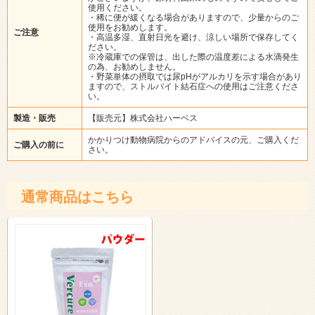
使用ください。
・稀に便が緩くなる場合がありますので、少量からのご
使用をお勧めします。
ご注意
・高温多湿、直射日光を避け、涼しい場所で保存してく
ださい。
※冷蔵庫での保管は、出した際の温度差による水滴発生
の為、お勧めしません。
・野菜単体の摂取では尿pHがアルカリを示す場合があり
ますので、ストルバイト結石症への使用はご注意くださ
い。
製造・販売
【販売元】株式会社ハーベス
かかりつけ動物病院からのアドバイスの元、ご購入くだ
ご購入の前に
さい。
通常商品はこちら