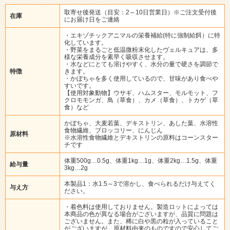
取寄せ後発送（目安：2～10日営業日）※ご注文受付後
在庫
にお届け日をご連絡
・エキゾチックアニマルの栄養補給(特に強制給餌）に特
化しています。
・野菜をまるごと低温微粉末化したヴェルキュアは、多
様な栄養成分を素早く吸収させます。
・水などにとても溶けやすく、水分の量で硬さを調節で
特徴
きます。
・かぼちゃを多く使用しているので、甘味があり食べや
すいです。
【使用対象動物】ウサギ、ハムスター、モルモット、フ
クロモモンガ、鳥（草食）、カメ（草食）、トカゲ（草
食）など
かぼちゃ、大麦若葉、デキストリン、あした葉、水溶性
食物繊維、ブロッコリー、にんじん
原材料
※水溶性食物繊維とデキストリンの原料はコーンスター
チです
体重500g…0.5g、体重1kg…1g、体重2kg…1.5g、体重
給与量
3kg…2g
本製品1：水1.5～3で溶かし、食べられるだけ与えてく
与え方
ださい。
・着色料は使用しておりません。製造ロットによっては
本商品の色が異なる場合がございますが、品質に問題は
ございません。また、稀に白や黒の粒が入っていること
がございますが、原材料由来のものですので安心してご