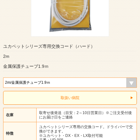
ユカペットシリーズ専用交換コード（ハード）
2m
金属保護チューブ1.9ｍ
取扱い病院
取寄せ後発送（目安：2～10日営業日）※ご注文受付後
在庫
にお届け日をご連絡
ユカペットシリーズ専用の交換コード。ドライバーで交
換ができます。
特徴
※ユカペット・DX・EX・LX取付可能
品番：UP-005