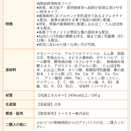
強制給餌用粉末フード
●術後、体力低下・衰弱個体等へ給餌が容易な溶けやす
い粉末タイプ。
●健康維持にβ-グルカンと初乳成分であるヌクレオチド
を配合。健康を維持する事で免疫の維持に配慮。
特徴
●消化、胃腸の健康維持に配慮しおおばこ・たんぽぽ粉
末を配合。
●各種フラボノイドが豊富な桑の葉粉末を配合。
●1g当たり3兆個の菌数を誇る、腸まで届く乳酸菌（EC-
12株）を配合。
●状況に合わせた様々な使い方が可能。
チモシーミール、アルファルファミール、えん麦、脱脂
大豆、乾燥おから、タピオカ澱粉粕、ポテトパルプ、ビ
ール酵母、酵母抽出物（ヌクレオチド源）、植物抽出発
酵エキス、アガリクス（β-グルカン源）、たんぽぽ粉
原材料
末、おおばこ粉末、オリゴ糖、殺菌処理乳酸菌、桑の葉
粉末、ミネラル類（Cl、Na、Ca、P、Zn、Cu、Co、
l）、アミノ酸類（Met、Trp）、ビタミン類（コリン、
ナイアシン、E、C、B6、パントテン酸、A、B2、葉
酸、B1、K、D3、B12）、甘味料（ソーマチン）
材質
【代謝エネルギー】245kcal以上／100ｇ
生産国
【原産国】日本
製造・販売
【製造発売】イースター株式会社
かかりつけ動物病院からのアドバイスの元、ご購入くだ
ご購入の前に
さい。