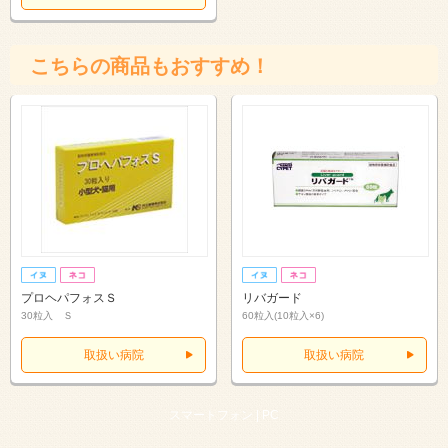
こちらの商品もおすすめ！
プロヘパフォスＳ
リバガード
30粒入 Ｓ
60粒入(10粒入×6)
取扱い病院
取扱い病院
スマートフォン |
PC