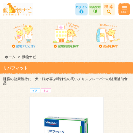
ホーム
>
動物ナビ
リバフィット
肝臓の健康維持に 犬・猫が喜ぶ嗜好性の高いチキンフレーバーの健康補助食
品