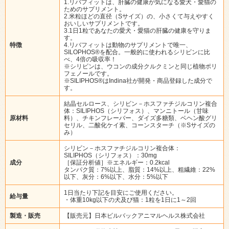
1.リバフィットは、肝臓の健康が気になる愛犬・愛猫の
ためのサプリメント。
2.米粒ほどの直径（Sサイズ）の、小さくて与えやすく
おいしいサプリメントです。
3.1日1粒であなたの愛犬・愛猫の肝臓の健康を守りま
す。
特徴
4.リバフィットは動物のサプリメントで唯一、
SILOPHOS®を配合。一般的に使われるシリビンに比
べ、4倍の吸収率！
※シリビンは、ウコンの成分クルクミンと同じ植物ポリ
フェノールです。
※SILIPHOS®はIndina社が開発・商品登録した成分で
す。
結晶セルロース、シリビン－ホスファチジルコリン複合
体：SILIPHOS（シリフォス）、マンニトール（甘味
原材料
料）、チキンフレーバー、ダイズ多糖類、ベヘン酸グリ
セリル、二酸化ケイ素、コーンスターチ（※Sサイズの
み）
シリビン－ホスファチジルコリン複合体：
SILIPHOS（シリフォス）：30mg
成分
［保証分析値］※エネルギー：0.2kcal
タンパク質：7%以上、脂質：14%以上、粗繊維：22%
以下、灰分：6%以下、水分：5%以下
1日当たり下記を目安にご使用ください。
給与量
・体重10kg以下の犬及び猫：1粒を1日に1～2回
製造・販売
【販売元】日本ビルバックアニマルヘルス株式会社