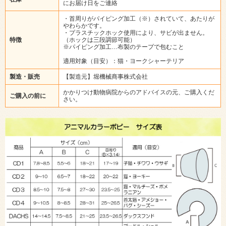
にお届け日をご連絡
・首周りがパイピング加工（※）されていて、あたりが
やわらかです。
・プラスチックホック使用により、サビが出ません。
特徴
（ホックは三段調節可能）
※パイピング加工…布製のテープで包むこと
適用対象（目安）：猫・ヨークシャーテリア
製造・販売
【製造元】堀機械商事株式会社
かかりつけ動物病院からのアドバイスの元、ご購入くだ
ご購入の前に
さい。