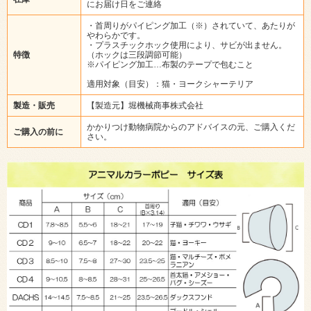
にお届け日をご連絡
・首周りがパイピング加工（※）されていて、あたりが
やわらかです。
・プラスチックホック使用により、サビが出ません。
特徴
（ホックは三段調節可能）
※パイピング加工…布製のテープで包むこと
適用対象（目安）：猫・ヨークシャーテリア
製造・販売
【製造元】堀機械商事株式会社
かかりつけ動物病院からのアドバイスの元、ご購入くだ
ご購入の前に
さい。