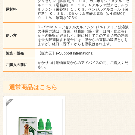
グリセリン（防腐剤)１．０％、カルボキシ・メチル・セ
ルロース（増粘剤）０．３％、Ｎアルファ型アセチルカ
原材料
ルノシン（栄養物）１．０％、ベンジルアルコール（保
存料） ０．３％、ポタシウム炭酸水素塩（pH 調整剤）
０．１％、無菌水97.3％
D－Smile Ｎ－アセチルカルノシン（1％）アミノ酸溶液
の使用方法は、食後、粘膜部（眼・舌・口内・食道等）
使い方
からの吸収が好ましく、眼に対してこのアミノ酸の効果
を最大限期待する場合には、眼からの直接の吸収となり
ますが、経口（舌下）からも吸収はされます。
製造・販売
【販売元】e-Support International
かかりつけ動物病院からのアドバイスの元、ご購入くだ
ご購入の前に
さい。
通常商品はこちら