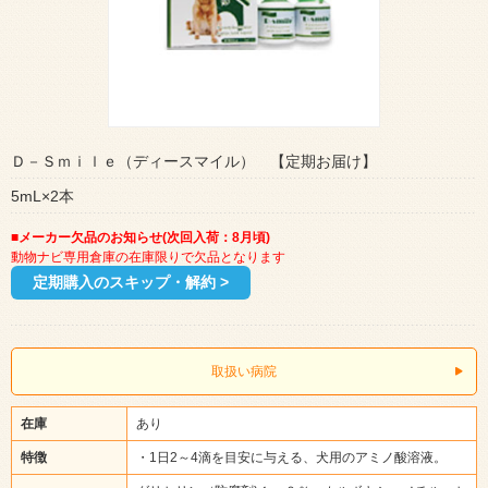
Ｄ－Ｓｍｉｌｅ（ディースマイル） 【定期お届け】
5mL×2本
■メーカー欠品のお知らせ(次回入荷：8月頃)
動物ナビ専用倉庫の在庫限りで欠品となります
定期購入のスキップ・解約 >
取扱い病院
在庫
あり
特徴
・1日2～4滴を目安に与える、犬用のアミノ酸溶液。