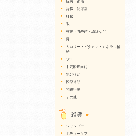
皮膚・被毛
腎臓・泌尿器
肝臓
眼
整腸（乳酸菌・繊維など）
骨
カロリー・ビタミン・ミネラル補
給
QOL
中高齢期向け
水分補給
投薬補助
問題行動
その他
シャンプー
ボディーケア