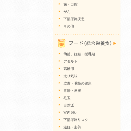
歯・口腔
がん
下部尿路疾患
その他
幼齢、妊娠・授乳期
アダルト
高齢用
太り気味
皮膚・毛艶の健康
胃腸・皮膚
毛玉
自然派
室内飼い
下部尿路リスク
避妊・去勢