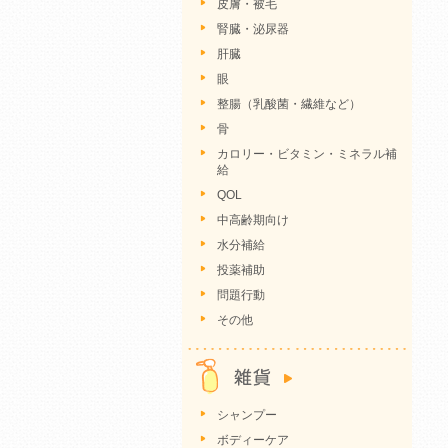
皮膚・被毛
腎臓・泌尿器
肝臓
眼
整腸（乳酸菌・繊維など）
骨
カロリー・ビタミン・ミネラル補
給
QOL
中高齢期向け
水分補給
投薬補助
問題行動
その他
シャンプー
ボディーケア