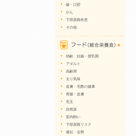
歯・口腔
がん
下部尿路疾患
その他
幼齢、妊娠・授乳期
アダルト
高齢用
太り気味
皮膚・毛艶の健康
胃腸・皮膚
毛玉
自然派
室内飼い
下部尿路リスク
避妊・去勢