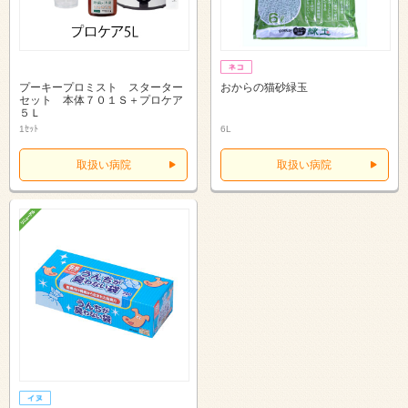
プーキープロミスト スターター
おからの猫砂緑玉
セット 本体７０１Ｓ＋プロケア
５Ｌ
1ｾｯﾄ
6L
取扱い病院
取扱い病院