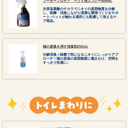
プーキープロケア ペット用スプレー400mL
次亜塩素酸のチカラでニオイの原因物質を分解
し、除菌・消臭しながら清潔な環境づくりをサポ
ート♪ペットが触れる場所にも配慮して使えるケ
ア商品。
猫の尿臭を消す消臭剤250mL
分解消臭＋除菌で気になるニオイにしっかりアプ
ローチ！猫の尿臭の原因物質に働きかけ、空間を
すっきり快適に♪