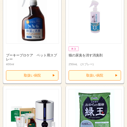
プーキープロケア ペット用スプ
猫の尿臭を消す消臭剤
レー
400ml
250mL (スプレー)
取扱い病院
取扱い病院