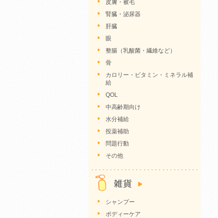
皮膚・被毛
腎臓・泌尿器
肝臓
眼
整腸（乳酸菌・繊維など）
骨
カロリー・ビタミン・ミネラル補
給
QOL
中高齢期向け
水分補給
投薬補助
問題行動
その他
シャンプー
ボディーケア