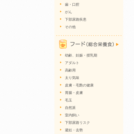
歯・口腔
がん
下部尿路疾患
その他
幼齢、妊娠・授乳期
アダルト
高齢用
太り気味
皮膚・毛艶の健康
胃腸・皮膚
毛玉
自然派
室内飼い
下部尿路リスク
避妊・去勢