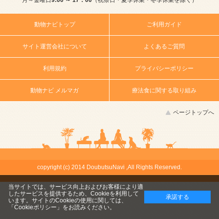
月～金曜日
9:00 ～ 17：00
（祝祭日・夏季休業・冬季休業を除く）
動物ナビトップ
ご利用ガイド
サイト運営会社について
よくあるご質問
利用規約
プライバシーポリシー
動物ナビ メルマガ
療法食に関する取り組み
ページトップへ
copyright (c) 2014 DoubutsuNavi ,All Rights Reserved.
当サイトでは、サービス向上およびお客様により適
したサービスを提供するため、Cookieを利用して
承諾する
います。サイトのCookieの使用に関しては、
「Cookieポリシー」
をお読みください。