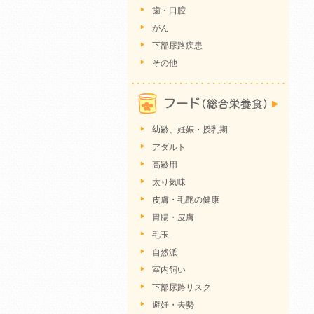
歯・口腔
がん
下部尿路疾患
その他
幼齢、妊娠・授乳期
アダルト
高齢用
太り気味
皮膚・毛艶の健康
胃腸・皮膚
毛玉
自然派
室内飼い
下部尿路リスク
避妊・去勢