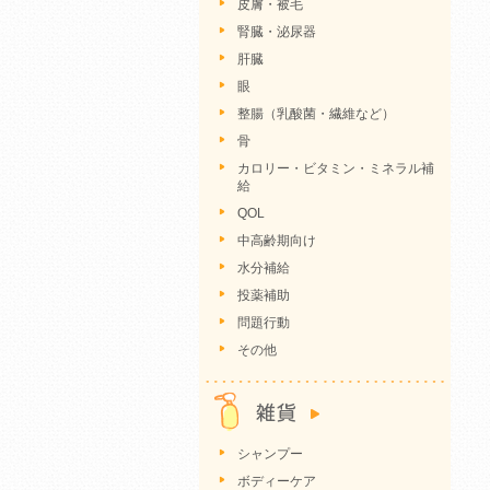
皮膚・被毛
腎臓・泌尿器
肝臓
眼
整腸（乳酸菌・繊維など）
骨
カロリー・ビタミン・ミネラル補
給
QOL
中高齢期向け
水分補給
投薬補助
問題行動
その他
シャンプー
ボディーケア