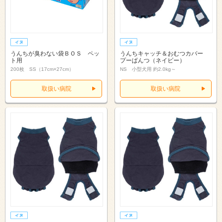
うんちが臭わない袋ＢＯＳ ペッ
うんちキャッチ＆おむつカバー
ト用
プーぱんつ（ネイビー）
200枚 SS（17cm×27cm）
NS 小型犬用 約2.0kg～
取扱い病院
取扱い病院