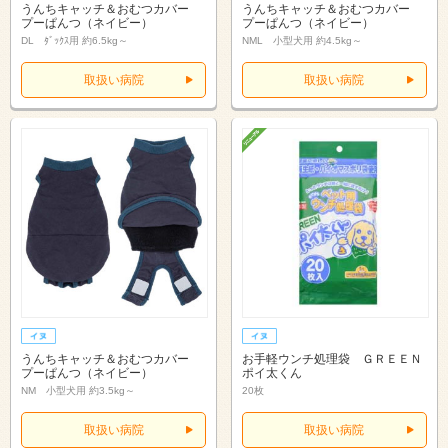
うんちキャッチ＆おむつカバー
うんちキャッチ＆おむつカバー
プーぱんつ（ネイビー）
プーぱんつ（ネイビー）
DL ﾀﾞｯｸｽ用 約6.5kg～
NML 小型犬用 約4.5kg～
取扱い病院
取扱い病院
うんちキャッチ＆おむつカバー
お手軽ウンチ処理袋 ＧＲＥＥＮ
プーぱんつ（ネイビー）
ポイ太くん
NM 小型犬用 約3.5kg～
20枚
取扱い病院
取扱い病院