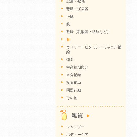
皮膚・被毛
腎臓・泌尿器
肝臓
眼
整腸（乳酸菌・繊維など）
骨
カロリー・ビタミン・ミネラル補
給
QOL
中高齢期向け
水分補給
投薬補助
問題行動
その他
シャンプー
ボディーケア