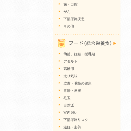
歯・口腔
がん
下部尿路疾患
その他
幼齢、妊娠・授乳期
アダルト
高齢用
太り気味
皮膚・毛艶の健康
胃腸・皮膚
毛玉
自然派
室内飼い
下部尿路リスク
避妊・去勢