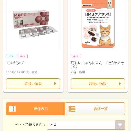
モエギタブ
筋トレにゃんにゃん HMBケアサ
プリ
100粒(10×10ｼｰﾄ) (粒)
28g 猫用
取扱い病院
取扱い病院
画像表示
詳細一覧
ペットで絞り込む：