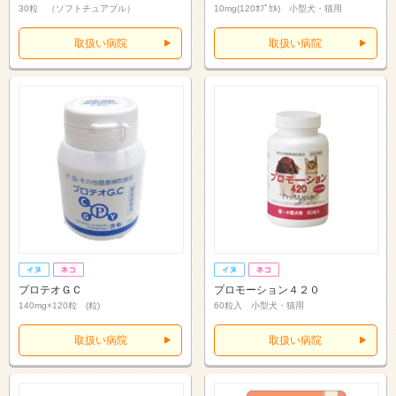
30粒 （ソフトチュアブル）
10mg(120ｶﾌﾟｾﾙ) 小型犬・猫用
取扱い病院
取扱い病院
プロテオＧＣ
プロモーション４２０
140mg×120粒 (粒)
60粒入 小型犬・猫用
取扱い病院
取扱い病院