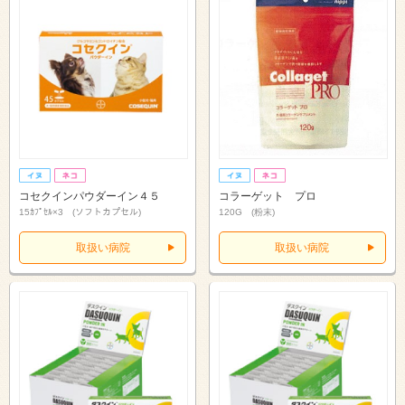
コセクインパウダーイン４５
コラーゲット プロ
15ｶﾌﾟｾﾙ×3 (ソフトカプセル)
120G (粉末)
取扱い病院
取扱い病院