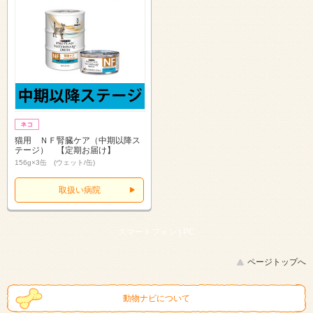
猫用 ＮＦ腎臓ケア（中期以降ス
テージ） 【定期お届け】
156g×3缶 (ウェット/缶)
取扱い病院
スマートフォン |
PC
ページトップへ
動物ナビについて