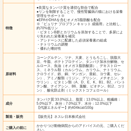
●良質なタンパク質を適切な割合で配合
●リンを制限することで、慢性腎臓病の猫における栄養
管理をサポート※
●EPAやDHAを含むオメガ3脂肪酸を配合
※「ピュリナ プロプラン キャット 成猫用」と比較し、
特徴
約70%低リン
・ビタミンB群とカリウムを添加することで、多尿によ
り失われた栄養素を補完
・アシドーシスに配慮した必須栄養素の組成
・ナトリウムの調整
・優れた嗜好性
コーングルテン、ツナ、大麦、とうもろこし、脱脂大
豆、牛脂、ポテトプロテイン、タンパク加水分解物、セ
ルロース、魚油（オメガ３脂肪酸源）、デキストロー
ス、ミネラル類（カルシウム、カリウム、ナトリウム、
原材料
クロライド、鉄、銅、マンガン、亜鉛、ヨウ素、セレ
ン）、アミノ酸類（リジン、グリシン、メチオニン、タ
ウリン）、ビタミン類（A、D、E、K、B1、B2、パント
テン酸、ナイアシン、B6、葉酸、ビオチン、B12、コリ
ン）、酸化防止剤（ミックストコフェロール）
タンパク質:33.0%以上、脂質：13.0%以上、粗繊維：
成分
5.0%以下、灰分：7.0%以下、水分：12.0%以下
【代謝エネルギー】約404kcal/100g
製造・販売
【販売元】ネスレ日本株式会社
かかりつけ動物病院からのアドバイスの元、ご購入くだ
ご購入の前に
さい。