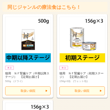
同じジャンルの療法食はこちら！
猫用 ＮＦ腎臓ケア（中期以降ス
猫用 ＮＦ腎臓ケア（初期ステー
テージ） 【定期お届け】
ジ） 【定期お届け】
500g (ドライ)
156g×3缶 (ウェット/缶)
取扱い病院
取扱い病院