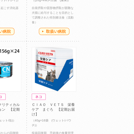
ェット/トレイ)）
（(20g×4本)×12袋 (液体)）
き起こす消化器
自発摂取や固形物摂取が困難な
犬猫に給与することを目的とし
て調整された特別療法食（流動
食）
クリティカル
ＣＩＡＯ ＶＥＴＳ 栄養
ョン 【定期
ケア まぐろ 【定期お届
け】
ウェット/缶)）
（40g×16袋 (ウェット/パウ
チ)）
病からの回復時
疾病回復期、手術後の食事管理