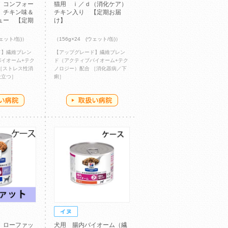
 コンフォー
猫用 ｉ／ｄ（消化ケア）
）チキン味＆
チキン入り 【定期お届
ュー 【定期
け】
ウェット/缶)）
（156g×24 (ウェット/缶)）
ド】繊維ブレン
【アップグレード】繊維ブレン
イオーム+テク
ド（アクティブバイオーム+テク
［ストレス性消
ノロジー）配合 ［消化器病／下
役立つ］
痢］
 ローファッ
犬用 腸内バイオーム（繊