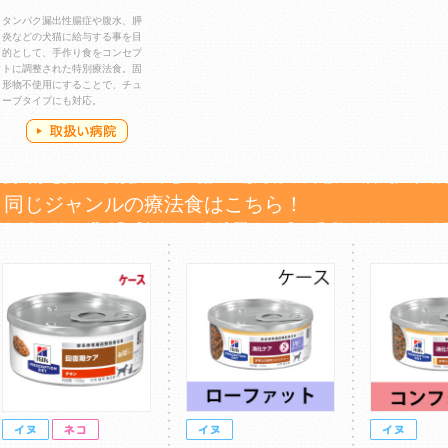
タンパク漏出性腸症や腹水、膵
炎などの犬猫に給与する事を目
的として、手作り食をコンセプ
トに調整された特別療法食。固
形物不使用にすることで、チュ
ーブタイプにも対応。
同じジャンルの療法食はこちら！