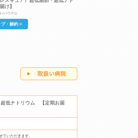
レスキュア）超低脂肪・超低ナト
届け】
ト/パウチ)）
プ・解約 >
・超低ナトリウム 【定期お届
させていただきます。