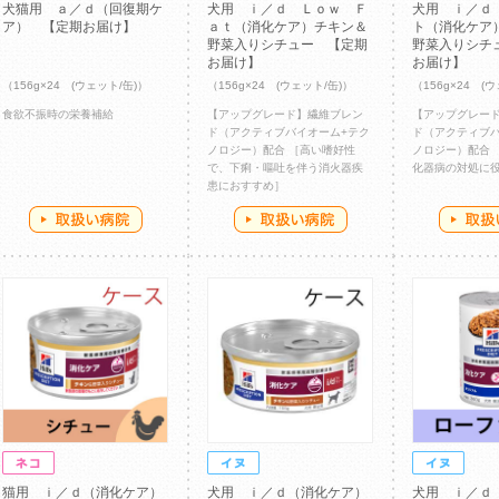
犬猫用 ａ／ｄ（回復期ケ
犬用 ｉ／ｄ Ｌｏｗ Ｆ
犬用 ｉ／ｄ
ア） 【定期お届け】
ａｔ（消化ケア）チキン＆
ト（消化ケア
野菜入りシチュー 【定期
野菜入りシチ
お届け】
お届け】
（156g×24 (ウェット/缶)）
（156g×24 (ウェット/缶)）
（156g×24 (
食欲不振時の栄養補給
【アップグレード】繊維ブレン
【アップグレー
ド（アクティブバイオーム+テク
ド（アクティブバ
ノロジー）配合 ［高い嗜好性
ノロジー）配合 
で、下痢・嘔吐を伴う消火器疾
化器病の対処に
患におすすめ］
猫用 ｉ／ｄ（消化ケア）
犬用 ｉ／ｄ（消化ケア）
犬用 ｉ／ｄ