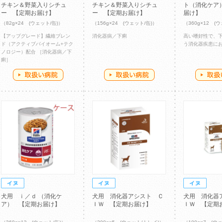
チキン＆野菜入りシチュ
チキン＆野菜入りシチュ
ト（消化ケア
ー 【定期お届け】
ー 【定期お届け】
届け】
（82g×24 (ウェット/缶)）
（156g×24 (ウェット/缶)）
（360g×12 (
【アップグレード】繊維ブレン
消化器病／下痢
高い嗜好性で、
ド（アクティブバイオーム+テク
う消化器疾患に
ノロジー）配合 ［消化器病／下
痢］
犬用 ｉ／ｄ （消化ケ
犬用 消化器アシスト Ｃ
犬用 消化器
ア） 【定期お届け】
ＩＷ 【定期お届け】
ＩＷ 【定期