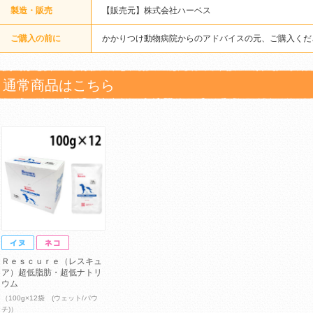
製造・販売
【販売元】株式会社ハーベス
ご購入の前に
かかりつけ動物病院からのアドバイスの元、ご購入くだ
通常商品はこちら
Ｒｅｓｃｕｒｅ（レスキュ
ア）超低脂肪・超低ナトリ
ウム
（100g×12袋 (ウェット/パウ
チ)）