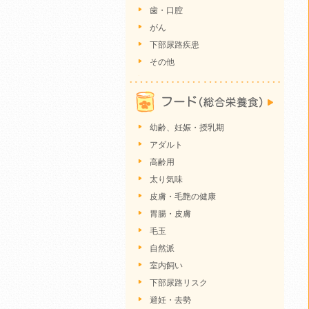
歯・口腔
がん
下部尿路疾患
その他
幼齢、妊娠・授乳期
アダルト
高齢用
太り気味
皮膚・毛艶の健康
胃腸・皮膚
毛玉
自然派
室内飼い
下部尿路リスク
避妊・去勢