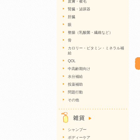
皮膚・被毛
腎臓・泌尿器
肝臓
眼
整腸（乳酸菌・繊維など）
骨
カロリー・ビタミン・ミネラル補
給
QOL
中高齢期向け
水分補給
投薬補助
問題行動
その他
シャンプー
ボディーケア