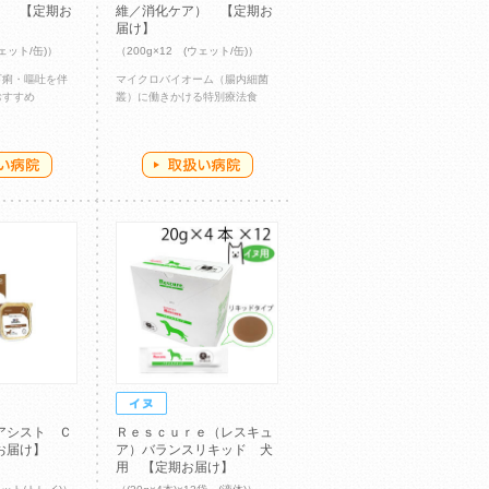
） 【定期お
維／消化ケア） 【定期お
届け】
ウェット/缶)）
（200g×12 (ウェット/缶)）
下痢・嘔吐を伴
マイクロバイオーム（腸内細菌
おすすめ
叢）に働きかける特別療法食
アシスト Ｃ
Ｒｅｓｃｕｒｅ（レスキュ
お届け】
ア）バランスリキッド 犬
用 【定期お届け】