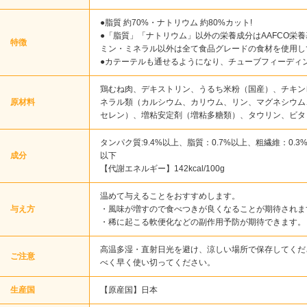
●脂質 約70%・ナトリウム 約80%カット!
●「脂質」「ナトリウム」以外の栄養成分はAAFCO栄
特徴
ミン・ミネラル以外は全て食品グレードの食材を使用し
●カテーテルも通せるようになり、チューブフィーディ
鶏むね肉、デキストリン、うるち米粉（国産）、チキン
原材料
ネラル類（カルシウム、カリウム、リン、マグネシウム
セレン）、増粘安定剤（増粘多糖類）、タウリン、ビタミ
タンパク質:9.4%以上、脂質：0.7%以上、粗繊維：0.3
成分
以下
【代謝エネルギー】142kcal/100g
温めて与えることをおすすめします。
与え方
・風味が増すので食べつきが良くなることが期待されま
・稀に起こる軟便化などの副作用予防が期待できます。
高温多湿・直射日光を避け、涼しい場所で保存してくだ
ご注意
べく早く使い切ってください。
生産国
【原産国】日本