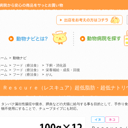
ホーム
>
動物ナビ
ホーム
>
フード（療法食）
>
下痢・消化器
ホーム
>
フード（療法食）
>
栄養補給・成長・回復
ホーム
>
フード（療法食）
>
がん
Ｒｅｓｃｕｒｅ（レスキュア）超低脂肪・超低ナトリ
タンパク漏出性腸症や腹水、膵炎などの犬猫に給与する事を目的として、手作り食
物不使用にすることで、チューブタイプにも対応。