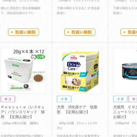
（360g×12 (ウェット/缶)）
（300g×5 (ウェット/トレイ)）
（100g×7 (ウ
優れた消化性と混合食物繊維
下痢や嘔吐を引き起こす消化器
下痢や嘔吐を引
で、消化器症状のケアに
疾患に
疾患に
Ｒｅｓｃｕｒｅ（レスキュ
犬用 消化器ケア 低脂
犬猫用 ＣＮ
ア）バランスリキッド 猫
肪 【定期お届け】
ニュートリシ
用 【定期お届け】
お届け】
（(20g×4本)×12袋 (液体)）
（60g×12個 (ウェット/パウ
（156g×24 (
チ)）
自発摂取や固形物摂取が困難な
消化器疾患の愛犬の食事管理を
衰弱時または重