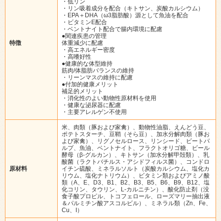
・低リン
・リン吸着成分を配合（キトサン、炭酸カルシウム）
・EPA＋DHA（ω3脂肪酸）源として魚油を配合
・ビタミンE配合
・ベントナイト配合で腸内環境に配慮
●関連疾患の管理
特徴
体重減少に配慮
・高エネルギー密度
・高嗜好性
●健康的な体型維持
筋肉/体脂肪バランスの維持
・リーンマスの維持に配慮
●付加的健康メリット
補足的メリット
・消化性のよい動物性原材料を使用
・健康な泌尿器に配慮
・主要アレルゲン不使用
米、肉類（豚および家禽）、動物性油脂、えんどう豆、
ポテトスターチ、豆鞘（そら豆）、加水分解肉類（豚お
よび家禽）、リグノセルロース、リンシード、ビートパ
ルプ、魚油、ベントナイト、フラクトオリゴ糖、ビール
酵母（β-グルカン）、キトサン（加水分解甲殻類）、乳
酸菌（ラクトバチルス・アシドフィルス菌）、コンドロ
原材料
イチン硫酸、ミネラルソルト（炭酸カルシウム、塩化カ
リウム、塩化ナトリウム）、ビタミン類およびアミノ酸
類（A、E、D3、B1、B2、B3、B5、B6、B9、B12、塩
化コリン、タウリン、L-カルニチン）、酸化防止剤（没
食子酸プロピル、トコフェロール、ローズマリー抽出液
＆パルミチン酸アスコルビル）、ミネラル類（Zn、Fe、
Cu、I）