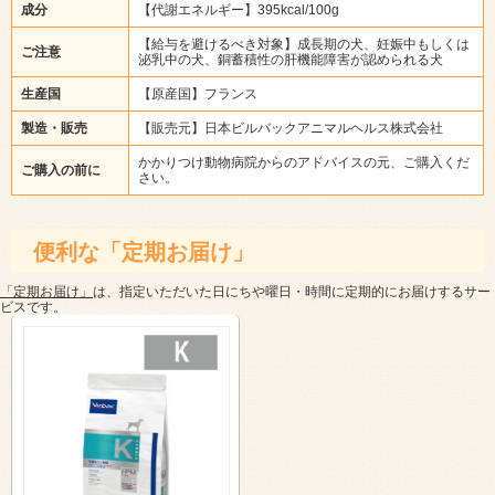
成分
【代謝エネルギー】395kcal/100g
【給与を避けるべき対象】成長期の犬、妊娠中もしくは
ご注意
泌乳中の犬、銅蓄積性の肝機能障害が認められる犬
生産国
【原産国】フランス
製造・販売
【販売元】日本ビルバックアニマルヘルス株式会社
かかりつけ動物病院からのアドバイスの元、ご購入くだ
ご購入の前に
さい。
便利な「定期お届け」
「定期お届け」
は、指定いただいた日にちや曜日・時間に定期的にお届けするサー
ビスです。