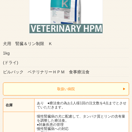
犬用 腎臓＆リン制限 Ｋ
1kg
(ドライ)
ビルバック ベテリナリーＨＰＭ 食事療法食
取扱い病院
あり ●療法食の為お1人様1回の注文数を4点までとさせ
在庫
ていただきます。
慢性腎臓病の犬に配慮して、タンパク質とリンの含有量
を調整した療法食。
●対象疾患の管理
慢性腎臓病への対応