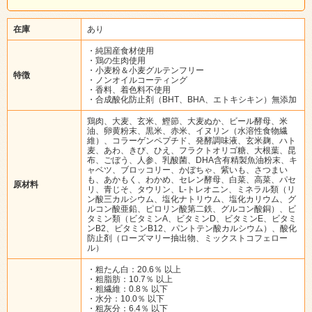
在庫
あり
・純国産食材使用
・鶏の生肉使用
・小麦粉＆小麦グルテンフリー
特徴
・ノンオイルコーティング
・香料、着色料不使用
・合成酸化防止剤（BHT、BHA、エトキシキン）無添加
鶏肉、大麦、玄米、鰹節、大麦ぬか、ビール酵母、米
油、卵黄粉末、黒米、赤米、イヌリン（水溶性食物繊
維）、コラーゲンペプチド、発酵調味液、玄米麹、ハト
麦、あわ、きび、ひえ、フラクトオリゴ糖、大根葉、昆
布、ごぼう、人参、乳酸菌、DHA含有精製魚油粉末、キ
ャベツ、ブロッコリー、かぼちゃ、紫いも、さつまい
も、あかもく、わかめ、セレン酵母、白菜、高菜、パセ
原材料
リ、青じそ、タウリン、L-トレオニン、ミネラル類（リ
ン酸三カルシウム、塩化ナトリウム、塩化カリウム、グ
ルコン酸亜鉛、ピロリン酸第二鉄、グルコン酸銅）、ビ
タミン類（ビタミンA、ビタミンD、ビタミンE、ビタミ
ンB2、ビタミンB12、パントテン酸カルシウム）、酸化
防止剤（ローズマリー抽出物、ミックストコフェロー
ル）
・粗たん白：20.6％ 以上
・粗脂肪：10.7％ 以上
・粗繊維：0.8％ 以下
・水分：10.0％ 以下
・粗灰分：6.4％ 以下