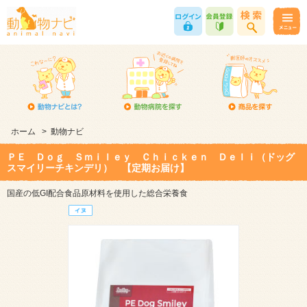
ホーム
>
動物ナビ
ＰＥ Ｄｏｇ Ｓｍｉｌｅｙ Ｃｈｉｃｋｅｎ Ｄｅｌｉ（ドッグ
スマイリーチキンデリ） 【定期お届け】
国産の低GI配合食品原材料を使用した総合栄養食