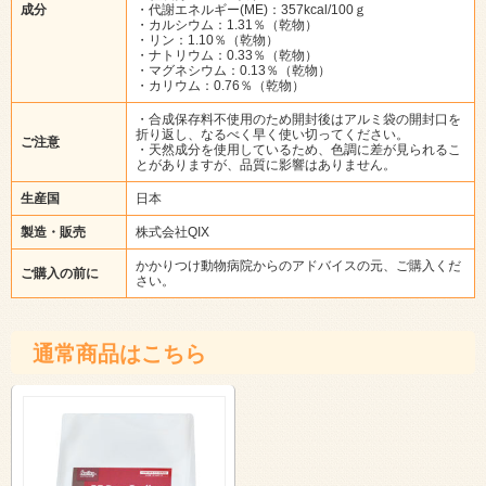
成分
・代謝エネルギー(ME)：357kcal/100ｇ
・カルシウム：1.31％（乾物）
・リン：1.10％（乾物）
・ナトリウム：0.33％（乾物）
・マグネシウム：0.13％（乾物）
・カリウム：0.76％（乾物）
・合成保存料不使用のため開封後はアルミ袋の開封口を
折り返し、なるべく早く使い切ってください。
ご注意
・天然成分を使用しているため、色調に差が見られるこ
とがありますが、品質に影響はありません。
生産国
日本
製造・販売
株式会社QIX
かかりつけ動物病院からのアドバイスの元、ご購入くだ
ご購入の前に
さい。
通常商品はこちら