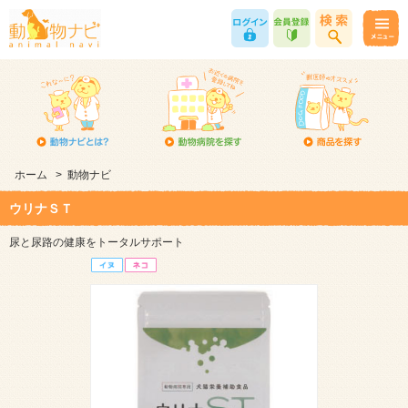
ホーム
>
動物ナビ
ウリナＳＴ
尿と尿路の健康をトータルサポート