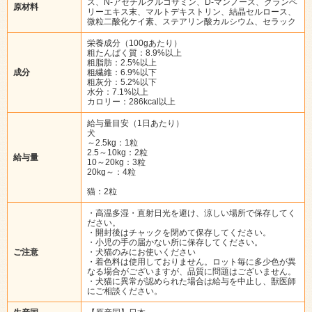
ス、N-アセチルグルコサミン、D-マンノース、クランベ
原材料
リーエキス末、マルトデキストリン、結晶セルロース、
微粒二酸化ケイ素、ステアリン酸カルシウム、セラック
栄養成分（100gあたり）
粗たんぱく質：8.9%以上
粗脂肪：2.5%以上
成分
粗繊維：6.9%以下
粗灰分：5.2%以下
水分：7.1%以上
カロリー：286kcal以上
給与量目安（1日あたり）
犬
～2.5kg：1粒
2.5～10kg：2粒
給与量
10～20kg：3粒
20kg～：4粒
猫：2粒
・高温多湿・直射日光を避け、涼しい場所で保存してく
ださい。
・開封後はチャックを閉めて保存してください。
・小児の手の届かない所に保存してください。
ご注意
・犬猫のみにお使いください
・着色料は使用しておりません。ロット毎に多少色が異
なる場合がございますが、品質に問題はございません。
・犬猫に異常が認められた場合は給与を中止し、獣医師
にご相談ください。