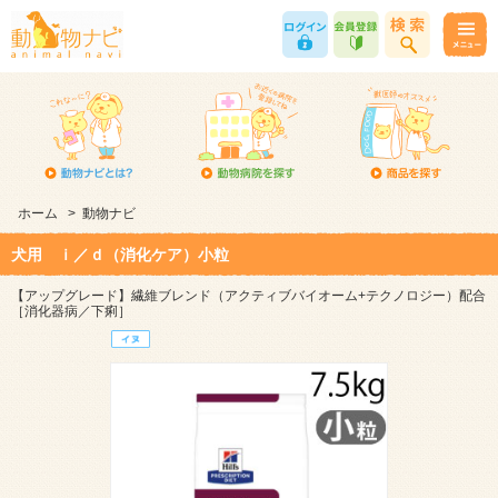
ホーム
>
動物ナビ
犬用 ｉ／ｄ（消化ケア）小粒
【アップグレード】繊維ブレンド（アクティブバイオーム+テクノロジー）配合
［消化器病／下痢］