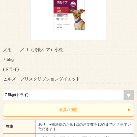
犬用 ｉ／ｄ（消化ケア）小粒
7.5kg
(ドライ)
ヒルズ プリスクリブションダイエット
取扱い病院
あり ●療法食のため1回の注文数を10点までとさせてい
在庫
ただきます。