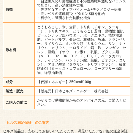
・自然由来の可溶性繊維と不溶性繊維を適切なバランス
で配合し、高い消化性を実現
特徴
・先進的なアクティブバイオーム+テクノロジー採用
・高レベルの電解質*とビタミンB群を配合
・科学的に証明された抗酸化成分
とうもろこし、米、全卵、トリ肉（チキン、ターキ
ー）、トリ肉エキス、とうもろこし蛋白、動物性油脂、
ピーカンナッツ殻パウダー、ポークエキス、植物性油
脂、ビートパルプ、亜麻仁、柑橘類、魚油、クランベリ
ー、サイリウム、ミネラル類（カルシウム、リン、ナト
リウム、カリウム、クロライド、銅、鉄、マンガン、セ
原材料
レン、亜鉛、イオウ、ヨウ素）、乳酸、ビタミン類
（A、B1、B2、B6、B12、C、D3、E、ベータカロテ
ン、ナイアシン、パントテン酸、葉酸、ビオチン、コリ
ン）、アミノ酸類（タウリン、トリプトファン）、酸化
防止剤（ミックストコフェロール、ローズマリー抽出
物、緑茶抽出物）
成分
【代謝エネルギー】359kcal/100g
製造・販売
【販売元】日本ヒルズ・コルゲート株式会社
かかりつけ動物病院からのアドバイスの元、ご購入くだ
ご購入の前に
さい。
「ヒルズ満足保証」のご案内
ヒルズ製品は、安心してお使いいただくため、満足いただけない際の返金保証