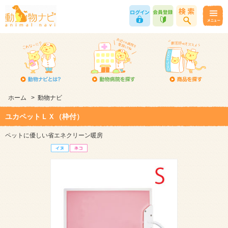
ホーム
>
動物ナビ
ユカペットＬＸ（枠付）
ペットに優しい省エネクリーン暖房