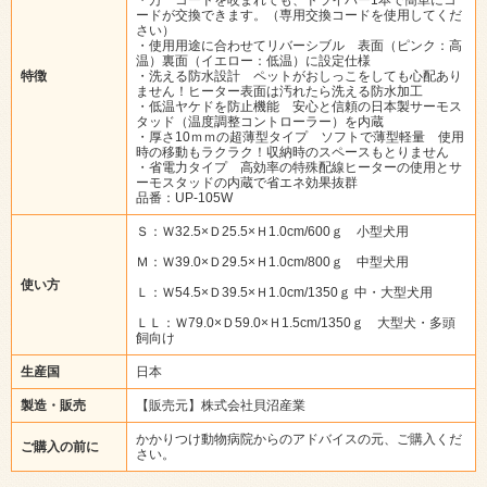
ードが交換できます。（専用交換コードを使用してくだ
さい）
・使用用途に合わせてリバーシブル 表面（ピンク：高
温）裏面（イエロー：低温）に設定仕様
特徴
・洗える防水設計 ペットがおしっこをしても心配あり
ません！ヒーター表面は汚れたら洗える防水加工
・低温ヤケドを防止機能 安心と信頼の日本製サーモス
タッド（温度調整コントローラー）を内蔵
・厚さ10ｍｍの超薄型タイプ ソフトで薄型軽量 使用
時の移動もラクラク！収納時のスペースもとりません
・省電力タイプ 高効率の特殊配線ヒーターの使用とサ
ーモスタッドの内蔵で省エネ効果抜群
品番：UP-105W
Ｓ：Ｗ32.5×Ｄ25.5×Ｈ1.0cm/600ｇ 小型犬用
Ｍ：Ｗ39.0×Ｄ29.5×Ｈ1.0cm/800ｇ 中型犬用
使い方
Ｌ：Ｗ54.5×Ｄ39.5×Ｈ1.0cm/1350ｇ 中・大型犬用
ＬＬ：Ｗ79.0×Ｄ59.0×Ｈ1.5cm/1350ｇ 大型犬・多頭
飼向け
生産国
日本
製造・販売
【販売元】株式会社貝沼産業
かかりつけ動物病院からのアドバイスの元、ご購入くだ
ご購入の前に
さい。