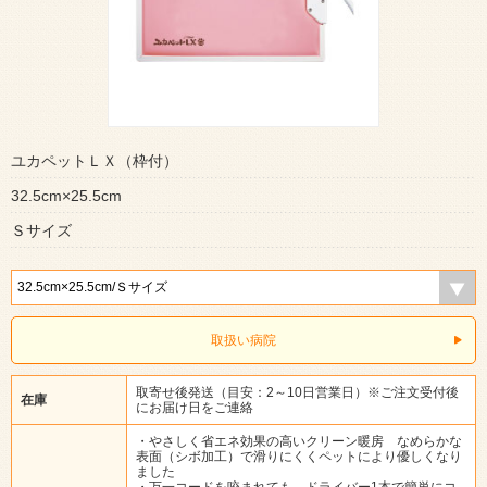
ユカペットＬＸ（枠付）
32.5cm×25.5cm
Ｓサイズ
取扱い病院
取寄せ後発送（目安：2～10日営業日）※ご注文受付後
在庫
にお届け日をご連絡
・やさしく省エネ効果の高いクリーン暖房 なめらかな
表面（シボ加工）で滑りにくくペットにより優しくなり
ました
・万一コードを咬まれても、ドライバー1本で簡単にコ