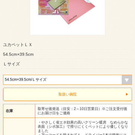
ユカペットＬＸ
54.5cm×39.5cm
Ｌサイズ
取扱い病院
取寄せ後発送（目安：2～10日営業日）※ご注文受付後
在庫
にお届け日をご連絡
・やさしく省エネ効果の高いクリーン暖房 なめらかな
表面（シボ加工）で滑りにくくペットにより優しくなり
ました
・万一コードを咬まれても、ドライバー1本で簡単にコ