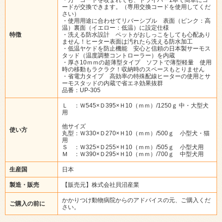
ードが交換できます。（専用交換コードを使用してくだ
さい）
・使用用途に合わせてリバーシブル 表面（ピンク：高
温）裏面（イエロー：低温）に設定仕様
特徴
・洗える防水設計 ペットがおしっこをしても心配あり
ません！ヒーター表面は汚れたら洗える防水加工
・低温ヤケドを防止機能 安心と信頼の日本製サーモス
タッド（温度調整コントローラー）を内蔵
・厚さ10ｍｍの超薄型タイプ ソフトで薄型軽量 使用
時の移動もラクラク！収納時のスペースもとりません
・省電力タイプ 高効率の特殊配線ヒーターの使用とサ
ーモスタッドの内蔵で省エネ効果抜群
品番：UP-305
Ｌ ：Ｗ545×Ｄ395×Ｈ10（ｍｍ）/1250ｇ 中・大型犬
用
他サイズ
使い方
丸型：Ｗ330×Ｄ270×Ｈ10（ｍｍ）/500ｇ 小型犬・猫
用
Ｓ ：Ｗ325×Ｄ255×Ｈ10（ｍｍ）/505ｇ 小型犬用
Ｍ ：Ｗ390×Ｄ295×Ｈ10（ｍｍ）/700ｇ 中型犬用
生産国
日本
製造・販売
【販売元】株式会社貝沼産業
かかりつけ動物病院からのアドバイスの元、ご購入くだ
ご購入の前に
さい。