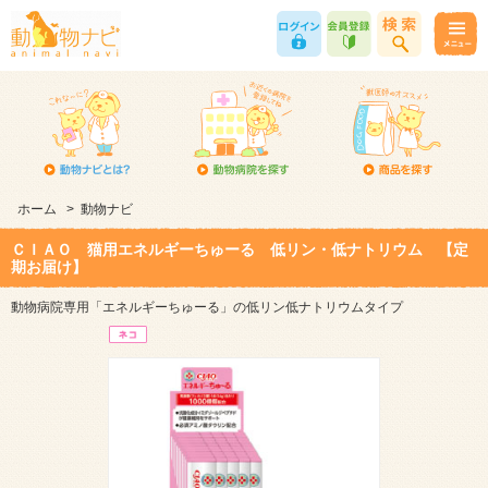
ホーム
>
動物ナビ
ＣＩＡＯ 猫用エネルギーちゅーる 低リン・低ナトリウム 【定
期お届け】
動物病院専用「エネルギーちゅーる」の低リン低ナトリウムタイプ