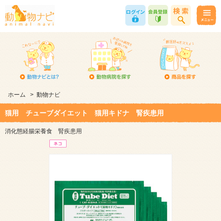
ホーム
>
動物ナビ
猫用 チューブダイエット 猫用キドナ 腎疾患用
消化態経腸栄養食 腎疾患用