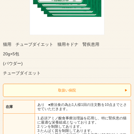
猫用 チューブダイエット 猫用キドナ 腎疾患用
20g×5包
(パウダー)
チューブダイエット
取扱い病院
あり ●療法食の為お1人様1回の注文数を10点までとさ
在庫
せていただきます。
1.必須アミノ酸食事療法理論を応用し、特に腎疾患の猫
に最適な栄養組成となっております。
2.リンを制限してあります。
3.たんぱく質を制限してあります。