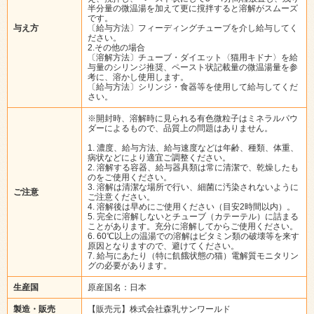
半分量の微温湯を加えて更に撹拌すると溶解がスムーズ
です。
与え方
〔給与方法〕フィーディングチューブを介し給与してく
ださい。
2.その他の場合
〔溶解方法〕チューブ・ダイエット〈猫用キドナ〉を給
与量のシリンジ推奨、ペースト状記載量の微温湯量を参
考に、溶かし使用します。
〔給与方法〕シリンジ・食器等を使用して給与してくだ
さい。
※開封時、溶解時に見られる有色微粒子はミネラルパウ
ダーによるもので、品質上の問題はありません。
1. 濃度、給与方法、給与速度などは年齢、種類、体重、
病状などにより適宜ご調整ください。
2. 溶解する容器、給与器具類は常に清潔で、乾燥したも
のをご使用ください。
3. 溶解は清潔な場所で行い、細菌に汚染されないように
ご注意
ご注意ください。
4. 溶解後は早めにご使用ください（目安2時間以内）。
5. 完全に溶解しないとチューブ（カテーテル）に詰まる
ことがあります。充分に溶解してからご使用ください。
6. 60℃以上の温湯での溶解はビタミン類の破壊等を来す
原因となりますので、避けてください。
7. 給与にあたり（特に飢餓状態の猫）電解質モニタリン
グの必要があります。
生産国
原産国名：日本
製造・販売
【販売元】株式会社森乳サンワールド