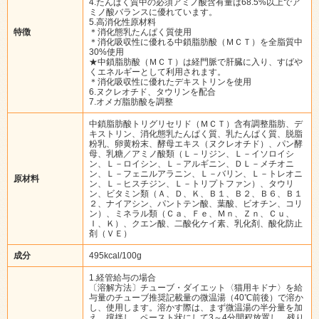
4.たんぱく質中の必須アミノ酸含有量は68.5%以上でア
ミノ酸バランスに優れています。
5.高消化性原材料
特徴
＊消化態乳たんぱく質使用
＊消化吸収性に優れる中鎖脂肪酸（ＭＣＴ）を全脂質中
30%使用
★中鎖脂肪酸（ＭＣＴ）は経門脈で肝臓に入り、すばや
くエネルギーとして利用されます。
＊消化吸収性に優れたデキストリンを使用
6.ヌクレオチド、タウリンを配合
7.オメガ脂肪酸を調整
中鎖脂肪酸トリグリセリド（ＭＣＴ）含有調整脂肪、デ
キストリン、消化態乳たんぱく質、乳たんぱく質、脱脂
粉乳、卵黄粉末、酵母エキス（ヌクレオチド）、パン酵
母、乳糖／アミノ酸類（Ｌ－リジン、Ｌ－イソロイシ
ン、Ｌ－ロイシン、Ｌ－アルギニン、ＤＬ－メチオニ
ン、Ｌ－フェニルアラニン、Ｌ－バリン、Ｌ－トレオニ
原材料
ン、Ｌ－ヒスチジン、Ｌ－トリプトファン）、タウリ
ン、ビタミン類（Ａ、Ｄ、Ｋ、Ｂ１、Ｂ２、Ｂ６、Ｂ１
２、ナイアシン、パントテン酸、葉酸、ビオチン、コリ
ン）、ミネラル類（Ｃａ、Ｆｅ、Ｍｎ、Ｚｎ、Ｃｕ、
Ｉ、Ｋ）、クエン酸、二酸化ケイ素、乳化剤、酸化防止
剤（ＶＥ）
成分
495kcal/100g
1.経管給与の場合
〔溶解方法〕チューブ・ダイエット〈猫用キドナ〉を給
与量のチューブ推奨記載量の微温湯（40℃前後）で溶か
し、使用します。溶かす際は、まず微温湯の半分量を加
え、撹拌し、ペースト状にして3～4分間程放置し、残り