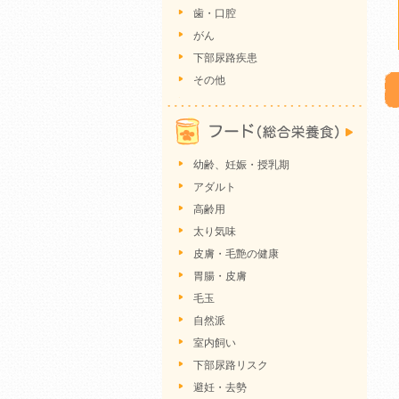
歯・口腔
がん
下部尿路疾患
その他
幼齢、妊娠・授乳期
アダルト
高齢用
太り気味
皮膚・毛艶の健康
胃腸・皮膚
毛玉
自然派
室内飼い
下部尿路リスク
避妊・去勢