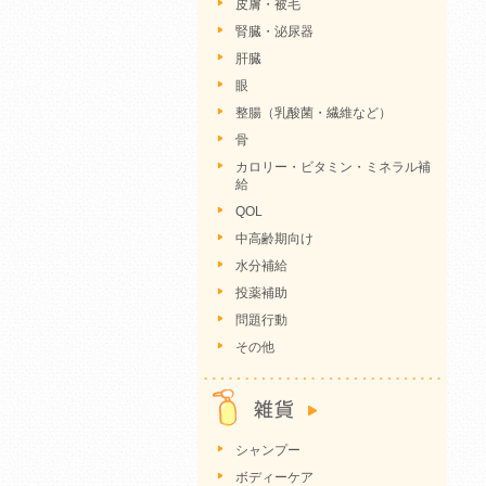
皮膚・被毛
腎臓・泌尿器
肝臓
眼
整腸（乳酸菌・繊維など）
骨
カロリー・ビタミン・ミネラル補
給
QOL
中高齢期向け
水分補給
投薬補助
問題行動
その他
シャンプー
ボディーケア