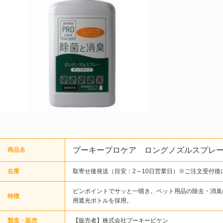
プーキープロケア ロングノズルスプレ
商品名
在庫
取寄せ後発送（目安：2～10日営業日）※ご注文受付後
ピンポイントでサッと一噴き。ペット用品の除去・消臭
特徴
用遮光ボトルを採用。
製造・販売
【販売者】株式会社プーキービケン