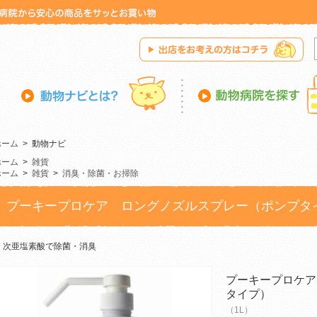
ホーム
>
動物ナビ
ホーム
>
雑貨
ホーム
>
雑貨
>
消臭・除菌・お掃除
プーキープロケア ロングノズルスプレー（ポンプタ
次亜塩素酸で除菌・消臭
プーキープロケア
タイプ）
（1L）