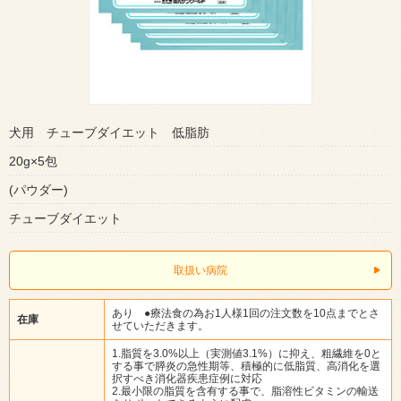
犬用 チューブダイエット 低脂肪
20g×5包
(パウダー)
チューブダイエット
取扱い病院
あり ●療法食の為お1人様1回の注文数を10点までとさ
在庫
せていただきます。
1.脂質を3.0%以上（実測値3.1%）に抑え、粗繊維を0と
する事で膵炎の急性期等、積極的に低脂質、高消化を選
択すべき消化器疾患症例に対応
2.最小限の脂質を含有する事で、脂溶性ビタミンの輸送