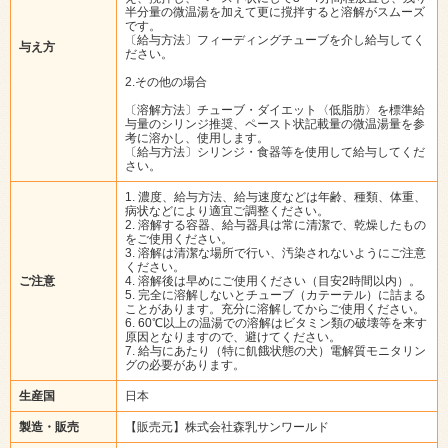
半分量の微温湯を加えて更に撹拌すると溶解がスムーズ
です。
〔給与方法〕フィーディングチューブを介し給与してく
与え方
ださい。
2.その他の場合
〔溶解方法〕チューブ・ダイエット〈低脂肪〉を標準給
与量のシリンジ推奨、ペースト状記載量の微温湯量を参
考に溶かし、使用します。
〔給与方法〕シリンジ・食器等を使用して給与してくだ
さい。
1. 濃度、給与方法、給与速度などは年齢、種類、体重、
病状などにより適宜ご調整ください。
2. 溶解する容器、給与器具は常に清潔で、乾燥したもの
をご使用ください。
3. 溶解は清潔な場所で行い、汚染されないようにご注意
ください。
ご注意
4. 溶解後は早めにご使用ください（目安2時間以内）。
5. 完全に溶解しないとチューブ（カテーテル）に詰まる
ことがあります。充分に溶解してからご使用ください。
6. 60℃以上の温湯での溶解はビタミン類の破壊等を来す
原因となりますので、避けてください。
7. 給与にあたり（特に飢餓状態の犬）電解質モニタリン
グの必要があります。
生産国
日本
製造・販売
【販売元】株式会社森乳サンワールド