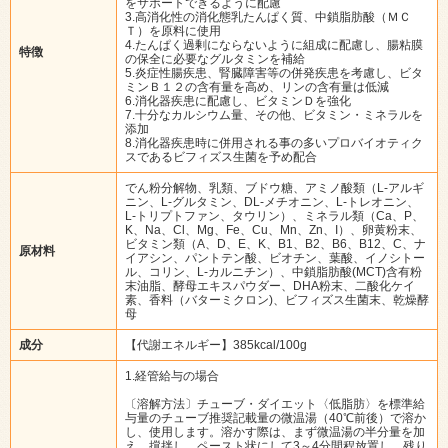
をサポートできるように配慮
3.高消化性の消化態乳たんぱく質、中鎖脂肪酸（ＭＣ
Ｔ）を原料に使用
4.たんぱく過剰にならないように組成に配慮し、腸粘膜
特徴
の保全に必要なグルタミンを補給
5.炎症性腸疾患、腎臓障害等の併発疾患を考慮し、ビタ
ミンＢ１２の含有量を高め、リンの含有量は低減
6.消化器疾患に配慮し、ビタミンＤを強化
7.十分なカルシウム量、その他、ビタミン・ミネラルを
添加
8.消化器疾患時に併用される事の多いプロバイオティク
スであるビフィズス生菌を予め配合
でん粉分解物、乳類、ブドウ糖、アミノ酸類（L-アルギ
ニン、L-グルタミン、DL-メチオニン、L-トレオニン、
L-トリプトファン、タウリン）、ミネラル類（Ca、P、
K、Na、Cl、Mg、Fe、Cu、Mn、Zn、I）、卵黄粉末、
ビタミン類（A、D、E、K、B1、B2、B6、B12、C、ナ
原材料
イアシン、パントテン酸、ビオチン、葉酸、イノシトー
ル、コリン、L-カルニチン）、中鎖脂肪酸(MCT)含有粉
末油脂、酵母エキスパウダー、DHA粉末、二酸化ケイ
素、香料（バターミクロン)、ビフィズス生菌末、乾燥酵
母
成分
【代謝エネルギー】385kcal/100g
1.経管給与の場合
〔溶解方法〕チューブ・ダイエット〈低脂肪〉を標準給
与量のチューブ推奨記載量の微温湯（40℃前後）で溶か
し、使用します。溶かす際は、まず微温湯の半分量を加
え、撹拌し、ペースト状にして3～4分間程放置し、残り