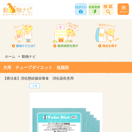
ホーム
>
動物ナビ
犬用 チューブダイエット 低脂肪
【療法食】消化態経腸栄養食 消化器疾患用