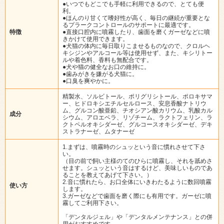
●いつでもどこでも手軽に利用できるので、とても便
利。
●ほんのり甘くて嗜好性が高く、毎日の継続が重要とな
るプラークコントロールのサポートに最適です。
特徴
●直接口腔内に噴霧したり、歯面を磨くガーゼなどに噴
きかけて使用できます。
●犬猫の体内に毎日取りこませるものなので、クロルヘ
キシジンやアルコール等は使用せず、また、キシリトー
ルや着色料、香料も無配合です。
●犬や猫の健全なお口の維持に。
●歯みがきを嫌がる犬猫に。
●口臭を爽やかに。
精製水、ソルビトール、ポリグリシトール、ポロキサマ
ー、ヒドロキシエチルセルロース、安息香酸ナトリウ
ム、グルコン酸亜鉛、チオシアン酸カリウム、乳酸カル
成分
シウム、アロエベラ、リゾチーム、ラクトフェリン、ラ
クトペルオキシダーゼ、グルコースオキシダーゼ、デキ
ストラナーゼ、ムタナーゼ
1.まずは、噴霧時のシュッという音に慣れさせて下さ
い。
（目の前で飼い主様のてのひらに噴霧し、それを舐めさ
せます。シュッという音はするけど、美味しいものであ
ることを教えてあげて下さい。）
2.音に慣れたら、お口全体にいきわたるように数回噴霧
使い方
します。
3.ガーゼなどで歯面を磨く際にも有用です。ガーゼに噴
霧してご利用下さい。
「デンタルジェル」や「デンタルメンテナンス」との併
用がおすすめです。