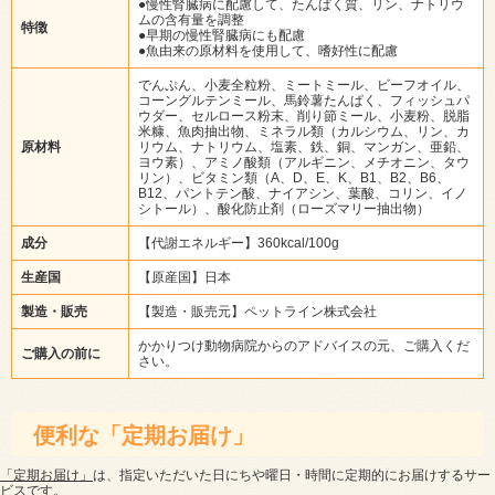
●慢性腎臓病に配慮して、たんぱく質、リン、ナトリウ
ムの含有量を調整
特徴
●早期の慢性腎臓病にも配慮
●魚由来の原材料を使用して、嗜好性に配慮
でんぷん、小麦全粒粉、ミートミール、ビーフオイル、
コーングルテンミール、馬鈴薯たんぱく、フィッシュパ
ウダー、セルロース粉末、削り節ミール、小麦粉、脱脂
米糠、魚肉抽出物、ミネラル類（カルシウム、リン、カ
原材料
リウム、ナトリウム、塩素、鉄、銅、マンガン、亜鉛、
ヨウ素）、アミノ酸類（アルギニン、メチオニン、タウ
リン）、ビタミン類（A、D、E、K、B1、B2、B6、
B12、パントテン酸、ナイアシン、葉酸、コリン、イノ
シトール）、酸化防止剤（ローズマリー抽出物）
成分
【代謝エネルギー】360kcal/100g
生産国
【原産国】日本
製造・販売
【製造・販売元】ペットライン株式会社
かかりつけ動物病院からのアドバイスの元、ご購入くだ
ご購入の前に
さい。
便利な「定期お届け」
「定期お届け」
は、指定いただいた日にちや曜日・時間に定期的にお届けするサー
ビスです。