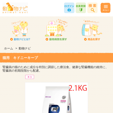
ホーム
>
動物ナビ
猫用 キドニーキープ
腎臓病の猫のために成分を特別に調節した療法食。健康な腎臓機能の維持に、
腎臓病の初期段階から配慮。