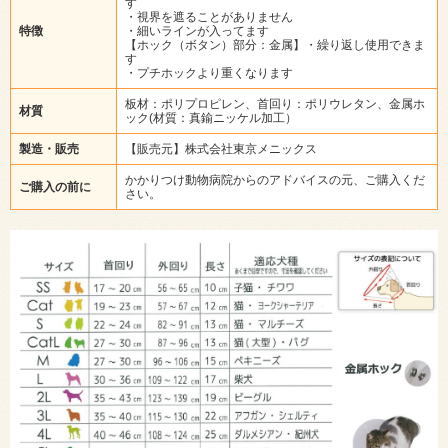
す
・視界を遮ることがありません
特徴
・細いラインが入ってます
【ホック（ボタン）部分：金属】・繰り返し使用できま
す
・プチホックより重くなります
板材：ポリプロピレン、首回り：ポリウレタン、金属ホ
材質
ック(材質：真鍮ニッケル加工）
製造・販売
【販売元】株式会社東京メニックス
かかりつけ動物病院からのアドバイスの元、ご購入くだ
ご購入の前に
さい。