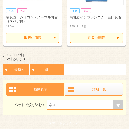
哺乳器 シリコン・ノーマル乳首
哺乳器イソプレンゴム・細口乳首
（スペア付）
120ml
120mL 1個
取扱い病院
取扱い病院
[101～112件]
112件あります
最初へ
前
画像表示
詳細一覧
ペットで絞り込む：
スマートフォン |
PC