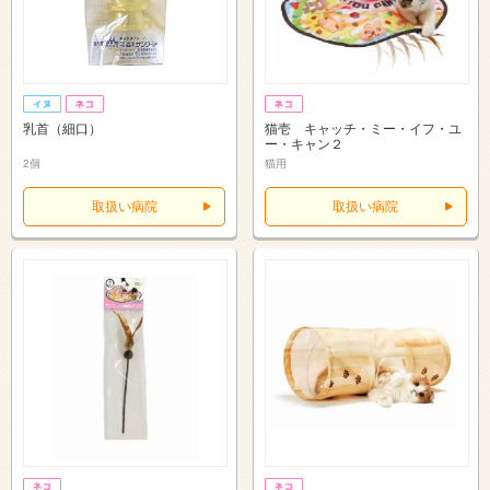
乳首（細口）
猫壱 キャッチ・ミー・イフ・ユ
ー・キャン２
2個
猫用
取扱い病院
取扱い病院