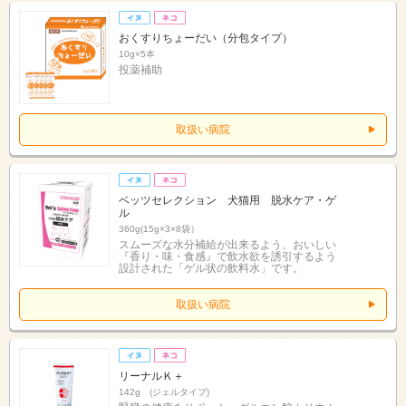
おくすりちょーだい（分包タイプ）
10g×5本
投薬補助
取扱い病院
ベッツセレクション 犬猫用 脱水ケア・ゲ
ル
360g(15g×3×8袋）
スムーズな水分補給が出来るよう、おいしい
『香り・味・食感』で飲水欲を誘引するよう
設計された「ゲル状の飲料水」です。
取扱い病院
リーナルＫ＋
142g (ジェルタイプ)