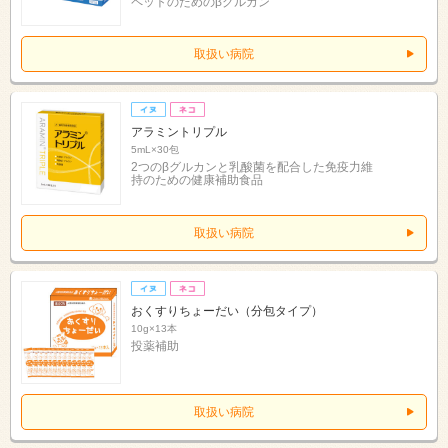
ペットのためのβグルカン
取扱い病院
アラミントリプル
5mL×30包
2つのβグルカンと乳酸菌を配合した免疫力維
持のための健康補助食品
取扱い病院
おくすりちょーだい（分包タイプ）
10g×13本
投薬補助
取扱い病院