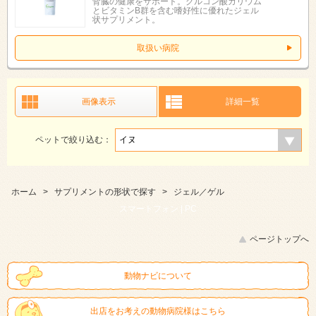
腎臓の健康をサポート。グルコン酸カリウム
とビタミンB群を含む嗜好性に優れたジェル
状サプリメント。
取扱い病院
画像表示
詳細一覧
ペットで絞り込む：
ホーム
>
サプリメントの形状で探す
>
ジェル／ゲル
スマートフォン |
PC
ページトップへ
動物ナビについて
出店をお考えの動物病院様はこちら