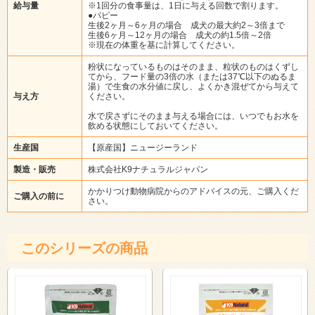
給与量
※1回分の食事量は、1日に与える回数で割ります。
●パピー
生後2ヶ月～6ヶ月の場合 成犬の最大約2～3倍まで
生後6ヶ月～12ヶ月の場合 成犬の約1.5倍～2倍
※現在の体重を基に計算してください。
粉状になっているものはそのまま、粒状のものはくずし
てから、フード量の3倍の水（または37℃以下のぬるま
湯）で生食の水分値に戻し、よくかき混ぜてから与えて
与え方
ください。
水で戻さずにそのまま与える場合には、いつでもお水を
飲める状態にしておいてください。
生産国
【原産国】ニュージーランド
製造・販売
株式会社K9ナチュラルジャパン
かかりつけ動物病院からのアドバイスの元、ご購入くだ
ご購入の前に
さい。
このシリーズの商品