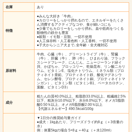
在庫
あり
●みんな大好き「牛肉」
●カロリーをしっかり摂れるので、エネルギーをたくさ
ん消費するアクティブなコや、食が細いコにも
●少量でもカロリーをしっかり摂れ、血や筋肉をつくる
特徴
動物性の鉄分も豊富
●穀類・イモ類・豆類、一切不使用
●人工保存料・人工着色料・人工香料、一切不使用
●子犬からシニア犬まで､全年齢・全犬種対応
牛肉、心臓（牛）、グリーントライプ（牛）、腎臓
（牛）、肝臓（牛）、肺（牛）、ひまわり油、フラック
スシードフレーク、にんじん、ニュージーランド緑イ
貝、かぼちゃ、ブロッコリー、乾燥昆布、リン酸二カリ
原材料
ウム、ビタミンE、塩化ナトリウム、ミネラル類（プロ
ティネイト亜鉛、プロティネイト鉄、酸化マグネシウ
ム、セレン酵母、プロティネイト銅、プロティネイトマ
ンガン）、ビタミン類（ビタミンB1、ベータカロチン、
葉酸、ビタミンD3）
粗たん白質40.0%以上、粗脂肪33.0%以上、粗繊維2.5%
以下、粗灰分10.0%以下、水分8.0%以下、オメガ3脂肪
成分
酸0.50％以上、オメガ6脂肪酸2.00％以上
【代謝エネルギー】490.5kcal/100g
▼1日分の推奨給与量ガイド
●成犬：1kgあたり、フリーズドライ約8ｇ（＋3倍量の
水）
例：体重5kgの場合 5×8ｇ＝40ｇ（＋水120ml）