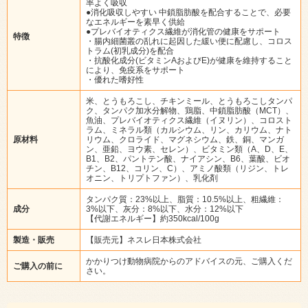
率よく吸収
●消化吸収しやすい 中鎖脂肪酸を配合することで、必要
なエネルギーを素早く供給
●プレバイオティクス繊維が消化管の健康をサポート
特徴
・腸内細菌叢の乱れに起因した緩い便に配慮し、コロス
トラム(初乳成分)を配合
・抗酸化成分(ビタミンAおよびE)が健康を維持すること
により、免疫系をサポート
・優れた嗜好性
米、とうもろこし、チキンミール、とうもろこしタンパ
ク、タンパク加水分解物、鶏脂、中鎖脂肪酸（MCT）、
魚油、プレバイオティクス繊維（イヌリン）、コロスト
ラム、ミネラル類（カルシウム、リン、カリウム、ナト
原材料
リウム、クロライド、マグネシウム、鉄、銅、マンガ
ン、亜鉛、ヨウ素、セレン）、ビタミン類（A、D、E、
B1、B2、パントテン酸、ナイアシン、B6、葉酸、ビオ
チン、B12、コリン、C）、アミノ酸類（リジン、トレ
オニン、トリプトファン）、乳化剤
タンパク質：23%以上、脂質：10.5%以上、粗繊維：
成分
3%以下、灰分：8%以下、水分：12%以下
【代謝エネルギー】約350kcal/100g
製造・販売
【販売元】ネスレ日本株式会社
かかりつけ動物病院からのアドバイスの元、ご購入くだ
ご購入の前に
さい。