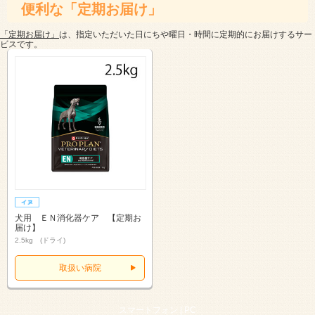
便利な「定期お届け」
「定期お届け」
は、指定いただいた日にちや曜日・時間に定期的にお届けするサー
ビスです。
犬用 ＥＮ消化器ケア 【定期お
届け】
2.5kg (ドライ)
取扱い病院
スマートフォン |
PC