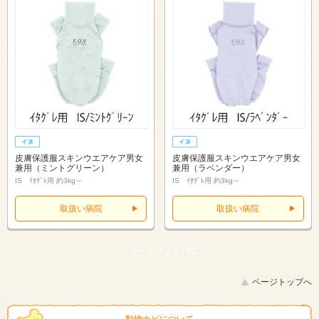
皮膚保護服スキンウエアケア男女
皮膚保護服スキンウエアケア男女
兼用（ミントグリーン）
兼用（ラベンダー）
IS ｲﾀｸﾞﾚ用 約3kg～
IS ｲﾀｸﾞﾚ用 約3kg～
取扱い病院
取扱い病院
スマートフォン |
PC
ページトップへ
動物ナビについて