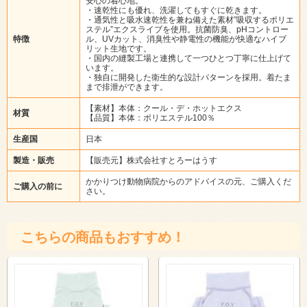
安心の着心地。
・速乾性にも優れ、洗濯してもすぐに乾きます。
・通気性と吸水速乾性を兼ね備えた素材”吸収するポリエ
ステル”エクスライブを使用。抗菌防臭、pHコントロー
特徴
ル、UVカット、消臭性や静電性の機能が快適なハイブ
リット生地です。
・国内の縫製工場と連携して一つひとつ丁寧に仕上げて
います。
・独自に開発した衛生的な設計パターンを採用。着たま
まで排泄ができます。
【素材】本体：クール・デ・ホットエクス
材質
【品質】本体：ポリエステル100％
生産国
日本
製造・販売
【販売元】株式会社すとろーはうす
かかりつけ動物病院からのアドバイスの元、ご購入くだ
ご購入の前に
さい。
こちらの商品もおすすめ！