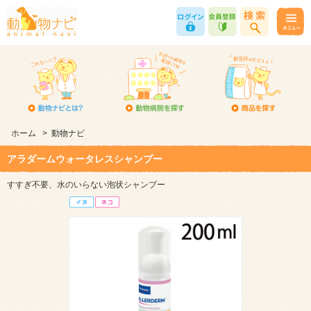
ホーム
>
動物ナビ
アラダームウォータレスシャンプー
すすぎ不要、水のいらない泡状シャンプー