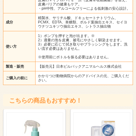
皮膚バリアの健康もケア。
・pH中性、アルコールフリーによる低刺激の安心設計。
精製水、サリチル酸、ドキュセートナトリウム、
成分
PCMX、EDTA、単糖類、ボルド葉抽出エキス、セイヨ
ウナツユキソウ抽出エキス、シトラス抽出物
1）ポンプを押すと泡が出ます。※
2）適量の泡を皮膚、被毛にやさしく馴染ませます。
3）必要に応じて拭き取りやブラッシングをします。洗
使い方
い流す必要はありません。
※使用前にボトルを振る必要はありません。
製造・販売
【販売元】日本ビルバックアニマルヘルス株式会社
かかりつけ動物病院からのアドバイスの元、ご購入くだ
ご購入の前に
さい。
こちらの商品もおすすめ！