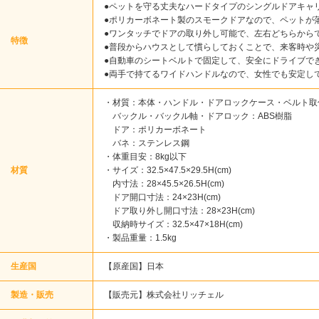
●ペットを守る丈夫なハードタイプのシングルドアキャ
●ポリカーボネート製のスモークドアなので、ペットが
●ワンタッチでドアの取り外し可能で、左右どちらから
特徴
●普段からハウスとして慣らしておくことで、来客時や
●自動車のシートベルトで固定して、安全にドライブで
●両手で持てるワイドハンドルなので、女性でも安定し
・材質：本体・ハンドル・ドアロックケース・ベルト取
バックル・バックル軸・ドアロック：ABS樹脂
ドア：ポリカーボネート
バネ：ステンレス鋼
・体重目安：8kg以下
材質
・サイズ：32.5×47.5×29.5H(cm)
内寸法：28×45.5×26.5H(cm)
ドア開口寸法：24×23H(cm)
ドア取り外し開口寸法：28×23H(cm)
収納時サイズ：32.5×47×18H(cm)
・製品重量：1.5kg
生産国
【原産国】日本
製造・販売
【販売元】株式会社リッチェル