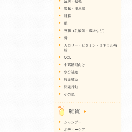
皮膚・被毛
腎臓・泌尿器
肝臓
眼
整腸（乳酸菌・繊維など）
骨
カロリー・ビタミン・ミネラル補
給
QOL
中高齢期向け
水分補給
投薬補助
問題行動
その他
シャンプー
ボディーケア