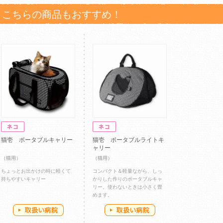
こちらの商品もおすすめ！
猫壱 ポータブルキャリー
猫壱 ポータブルライトキ
ャリー
（猫用）
（猫用）
ちょっとお出かけの時に軽くて
コンパクト＆軽量ながら、しっ
持ちやすいキャリー
かりした作りのポータブルキャ
リー。使わないときは小さく畳
めます。