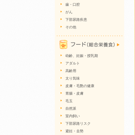
歯・口腔
がん
下部尿路疾患
その他
幼齢、妊娠・授乳期
アダルト
高齢用
太り気味
皮膚・毛艶の健康
胃腸・皮膚
毛玉
自然派
室内飼い
下部尿路リスク
避妊・去勢