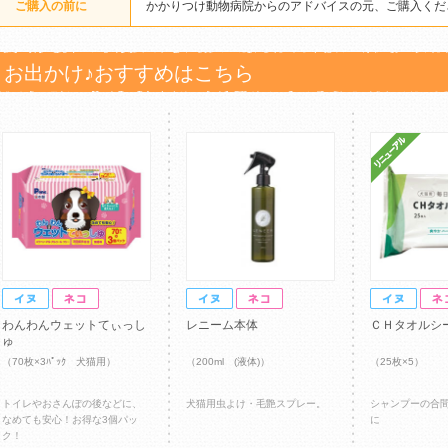
ご購入の前に
かかりつけ動物病院からのアドバイスの元、ご購入くだ
お出かけ♪おすすめはこちら
わんわんウェットてぃっし
レニーム本体
ＣＨタオルシ
ゅ
（70枚×3ﾊﾟｯｸ 犬猫用）
（200ml (液体)）
（25枚×5）
トイレやおさんぽの後などに、
犬猫用虫よけ・毛艶スプレー。
シャンプーの合
なめても安心！お得な3個パッ
に
ク！