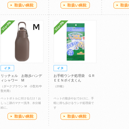
リッチェル お散歩ハンデ
お手軽ウンチ処理袋 ＧＲ
ィシャワー M
ＥＥＮポイ太くん
（ダークブラウン M 小型犬/中
（20枚）
型犬用）
ペットボトルに付けるだけ！お
ペットの散歩やおでかけに、手
しっこ跡のマナー洗浄、水分補
軽に持ち歩けるウンチ処理袋で
給に。
す