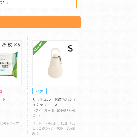
さい。
ート
リッチェル お散歩ハンデ
ィシャワー S
（アイボリー S 超小型犬/小型
犬用）
間の毎日のケア
ペットボトルに付けるだけ！お
しっこ跡のマナー洗浄、水分補
給に。