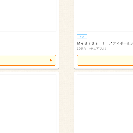
ＭｅｄｉＢａｌｌ メディボール
15個入 (チュアブル)