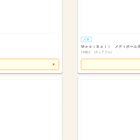
ＭｅｄｉＢａｌｌ メディボール
15個入 (チュアブル)