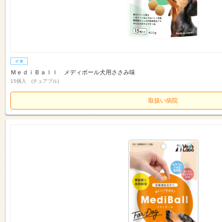
ＭｅｄｉＢａｌｌ メディボール犬用ささみ味
15個入 (チュアブル)
取扱い病院