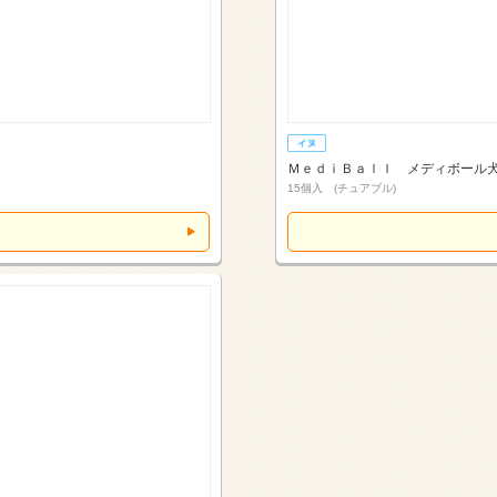
ＭｅｄｉＢａｌｌ メディボール
15個入 (チュアブル)