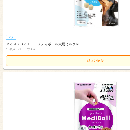
ＭｅｄｉＢａｌｌ メディボール犬用ミルク味
15個入 (チュアブル)
取扱い病院