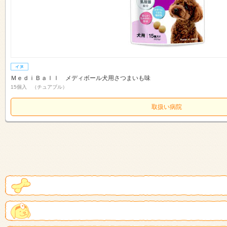
ＭｅｄｉＢａｌｌ メディボール犬用さつまいも味
15個入 （チュアブル）
取扱い病院