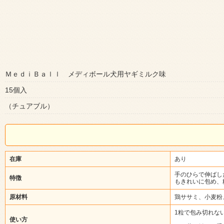
ＭｅｄｉＢａｌｌ メディボール犬用ヤギミルク味
15個入
（チュアブル）
在庫
あり
手のひらで伸ばし
特徴
もきれいに包め、
原材料
鶏ササミ、小麦粉
1粒で包み切れな
使い方