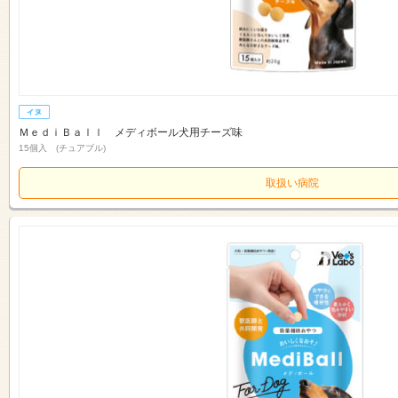
ＭｅｄｉＢａｌｌ メディボール犬用チーズ味
15個入 (チュアブル)
取扱い病院