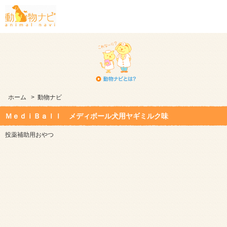
ホーム
>
動物ナビ
ＭｅｄｉＢａｌｌ メディボール犬用ヤギミルク味
投薬補助用おやつ