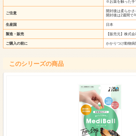
※お薬を触った手
開封後は柔らかさ
ご注意
開封後は2週間で
生産国
日本
製造・販売
【販売元】株式会
ご購入の前に
かかりつけ動物病
このシリーズの商品