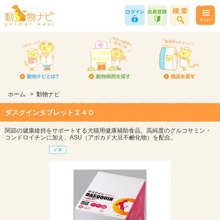
ホーム
>
動物ナビ
ダスクインタブレット２４０
関節の健康維持をサポートする犬猫用健康補助食品。高純度のグルコサミン・
コンドロイチンに加え、ASU（アボカド大豆不鹸化物）を配合。