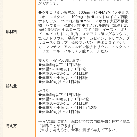
ができます。
◆グルコサミン塩酸塩 600mg／粒 ◆MSM（メチルス
ルホニルメタン） 400mg／粒 ◆コンドロイチン硫酸
ナトリウム 250mg／粒 ◆ASU（アボカド大豆不鹸化
物）パウダー 45mg／粒 ◆オメガ3脂肪酸（魚油）25
㎎/粒 微結晶性セルロース、ブドウ糖、イースト、ポリ
原材料
ビニルピロリドン、乳香、ステアリン酸マグネシウム、
塩化ナトリウム、緑茶エキス、カゼインナトリウム、グ
ルコースシロップ、硫酸マンガン、無水コロイドシリ
カ、レシチン、アスコルビン酸ナトリウム、ミックスト
コフェロール、パルミチン酸アスコルビル
導入期（4から6週目まで）
◆体重5kg以下／1日1/2粒
◆体重5～10kg以下／1日1粒
◆体重10～25kg以下／1日2粒
◆体重25～40kg以下／1日3粒
◆体重40kg以上／1日4粒
給与量
維持期
◆体重5kg以下／1日1/4粒
◆体重5～10kg以下／1日1/2粒
◆体重10～25kg以下／1日1粒
◆体重25～40kg以下／1日1＋1/2粒
◆体重40kg以上／1日2粒
平らな場所に置き、親ゆびで粒の両端を強く押すと簡単
与え方
に割ることができます。
そのまま与えるか、食事に混ぜて与えて下さい。