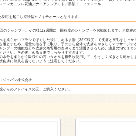
ローマカミツレ花油／ナイアシンアミド／酢酸トコフェロール
錯体化反応を起こし持続型ヒノキチオールとなります。
2回のシャンプー。その後は2週間に一回程度のシャンプーをお勧めします。※皮膚
れを柔らかいブラシでほぐした後に、ぬるま湯（35℃程度）で皮膚と被毛をしっか
を落とすため、適量の泡を手に取り、手のひら全体で皮膚をやさしくマッサージす
ャンプーの機能成分を皮膚の角質層の奥深くまで浸透させるため、適量の泡で１０
ください。その後、ぬるま湯でしっかりすすぎます。
の水分を柔らかく吸収性の高いタオルを複数枚使用して、やさしく拭きとり乾かし
接皮膚に熱風を当てないように注意してください。
コジャパン株式会社
院からのアドバイスの元、ご購入ください。