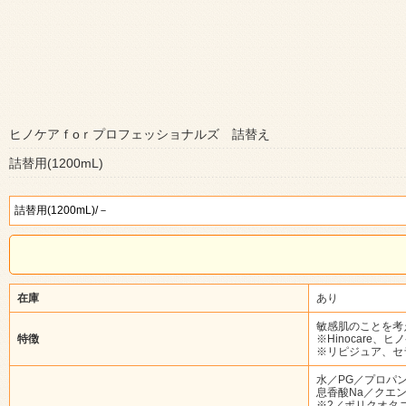
ヒノケアｆоｒプロフェッショナルズ 詰替え
詰替用(1200mL)
在庫
あり
敏感肌のことを考
特徴
※Hinocare
※リピジュア、セ
水／PG／プロパ
息香酸Na／クエ
※2／ポリクオタ