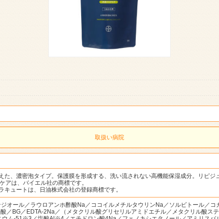
取扱い病院
えた、濃密泡タイプ。保護膜を形成する、洗い流されない高機能保湿成分。リピジ
、ヒノケアは、バイエル社の商標です。
ラキュートは、日油株式会社の登録商標です。
ンジオール／ラウロアンホ酢酸Na／ココイルメチルタウリンNa／ソルビトール／コカミ
ン酸／BG／EDTA-2Na／（メタクリル酸グリセリルアミドエチル／メタクリル酸
ニウム-51※3／塩酸Al※4／エチドロン酸4Na／フェノキシエタノール／アミリ