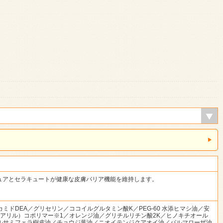
ュアとセラキュートが健康な皮膚バリア機能を維持します。
ドDEA／グリセリン／ココイルグルタミン酸K／PEG-60 水添ヒマシ油／安
ステアリル）コポリマー※1／オレンジ油／グリチルリチン酸2K／ヒノキチオール
スバルサミフェラ樹皮油／チョウジ葉油／ニオイテンジクアオイ油／パルマローザ油