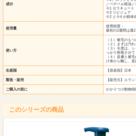
成分
／ベチベル根油／
※1 セラキュート
※3 リピジュア
※2 と※4 が
使用頻度：
使用量
最初の2週間は週
（１）被毛のもつ
（２）まずは汚れ
（３）今度は、シ
使い方
っかり密着させて
（４）皮膚と被毛
け体から離し、直
生産国
【原産国】日本
製造・販売
【販売元】エラン
ご購入の前に
かかりつけ動物病
このシリーズの商品