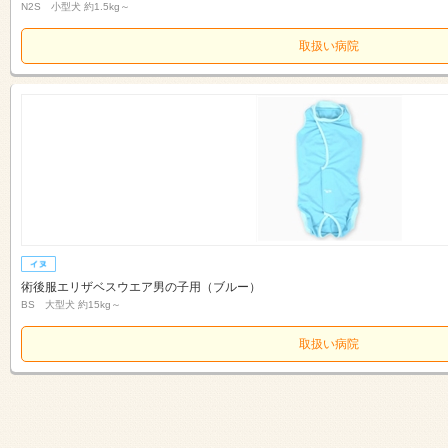
N2S 小型犬 約1.5kg～
取扱い病院
術後服エリザベスウエア男の子用（ブルー）
BS 大型犬 約15kg～
取扱い病院