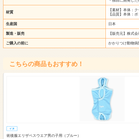
・独自に開発した
【素材】本体：ク
材質
【品質】本体：ポ
生産国
日本
製造・販売
【販売元】株式会
ご購入の前に
かかりつけ動物病
こちらの商品もおすすめ！
術後服エリザベスウエア男の子用（ブルー）