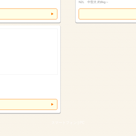
N2L 中型犬 約8kg～
スマートフォン |
PC