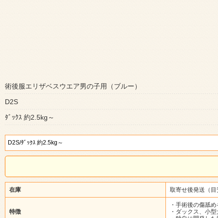
術後服エリザベスウエア男の子用（ブルー）
D2S
ﾀﾞｯｸｽ 約2.5kg～
在庫
取寄せ後発送（目
・手術後の傷舐め
特徴
・ダックス、小型